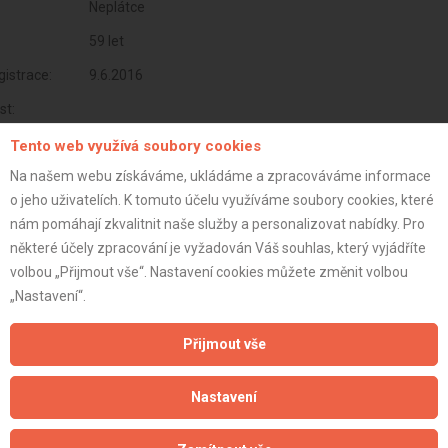
Neplátce
59 let
istrace:
9.6.2016
st:
Tento web využívá soubory cookies
Na našem webu získáváme, ukládáme a zpracováváme informace
o jeho uživatelích. K tomuto účelu využíváme soubory cookies, které
nám pomáhají zkvalitnit naše služby a personalizovat nabídky. Pro
některé účely zpracování je vyžadován Váš souhlas, který vyjádříte
volbou „Přijmout vše“. Nastavení cookies můžete změnit volbou
„Nastavení“.
Přijmout vše
Aktualizováno z portálu ARES dne 03.01.2024 17:00:10
Nastavení