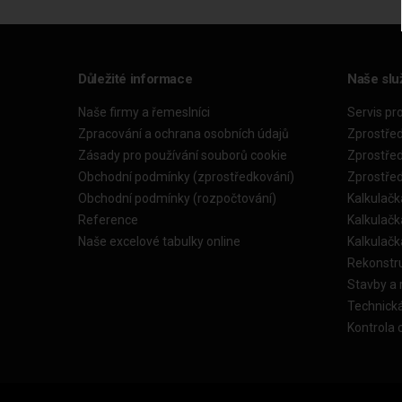
Důležité informace
Naše slu
Naše firmy a řemeslníci
Servis pr
Zpracování a ochrana osobních údajů
Zprostře
Zásady pro používání souborů cookie
Zprostře
Obchodní podmínky (zprostředkování)
Zprostře
Obchodní podmínky (rozpočtování)
Kalkulačk
Reference
Kalkulač
Naše excelové tabulky online
Kalkulač
Rekonstr
Stavby a
Technick
Kontrola 