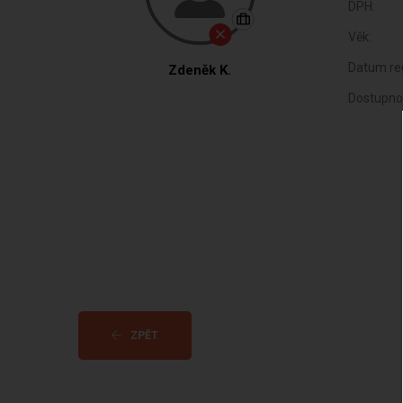
DPH:
Věk:
Datum reg
Zdeněk K.
Dostupno
ZPĚT