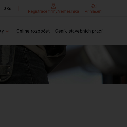
0 Kč
Registrace firmy/řemeslníka
Přihlášení
ky
Online rozpočet
Ceník stavebních prací