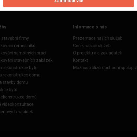
Zamítnout vše
žby
Informace o nás
o stavební firmy
Prezentace našich služeb
dkování řemeslníků
Ceník našich služeb
dkování samotných prací
O projektu a o zakladateli
dkování stavebních zakázek
Kontakt
a rekonstrukce bytu
Možnosti bližší obchodní spolupr
ka rekonstrukce domu
ka stavby domu
ukce bytů
 rekonstrukce domů
á videokonzultace
cenových nabídek