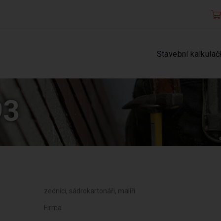
Stavební kalkulač
93
zedníci, sádrokartonáři, malíři
Firma