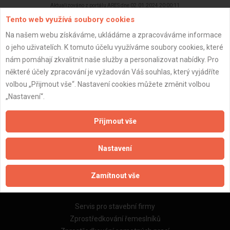
Aktualizováno z portálu ARES dne 02.01.2024 20:00:11
Tento web využívá soubory cookies
Na našem webu získáváme, ukládáme a zpracováváme informace
o jeho uživatelích. K tomuto účelu využíváme soubory cookies, které
nám pomáhají zkvalitnit naše služby a personalizovat nabídky. Pro
Důležité informace
některé účely zpracování je vyžadován Váš souhlas, který vyjádříte
volbou „Přijmout vše“. Nastavení cookies můžete změnit volbou
Naše firmy a řemeslníci
„Nastavení“.
Zpracování a ochrana osobních údajů
Zásady pro používání souborů cookie
Přijmout vše
Obchodní podmínky (zprostředkování)
Obchodní podmínky (rozpočtování)
Nastavení
Reference
Naše excelové tabulky online
Zamítnout vše
Naše služby
Servis pro stavební firmy
Zprostředkování řemeslníků