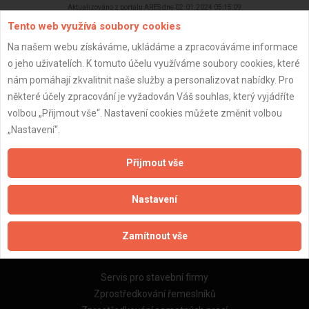
Aktualizováno z portálu ARES dne 02.01.2024 05:15:09
Tento web využívá soubory cookies
Na našem webu získáváme, ukládáme a zpracováváme informace
o jeho uživatelích. K tomuto účelu využíváme soubory cookies, které
nám pomáhají zkvalitnit naše služby a personalizovat nabídky. Pro
Důležité informace
některé účely zpracování je vyžadován Váš souhlas, který vyjádříte
volbou „Přijmout vše“. Nastavení cookies můžete změnit volbou
Naše firmy a řemeslníci
„Nastavení“.
Zpracování a ochrana osobních údajů
Zásady pro používání souborů cookie
Přijmout vše
Obchodní podmínky (zprostředkování)
Obchodní podmínky (rozpočtování)
Nastavení
Reference
Naše excelové tabulky online
Zamítnout vše
Naše služby
Servis pro stavební firmy
Zprostředkování řemeslníků