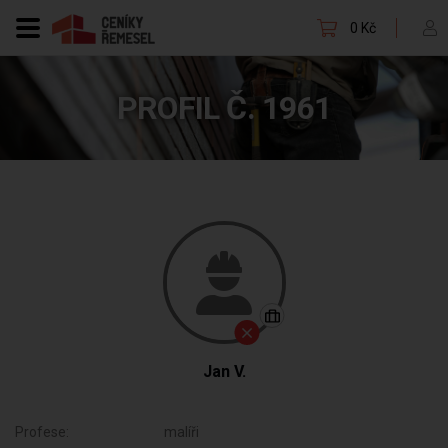
0 Kč
PROFIL Č. 1961
Jan V.
Profese:
malíři