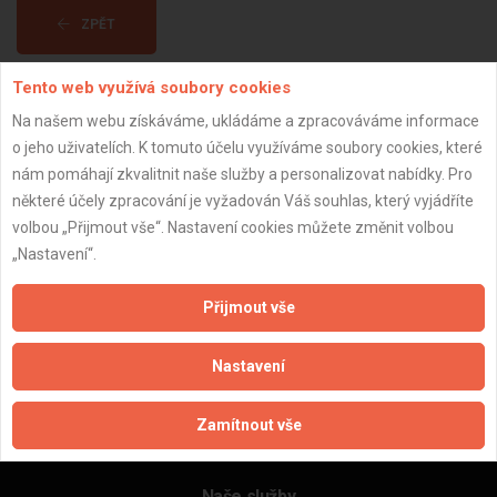
ZPĚT
Tento web využívá soubory cookies
Aktualizováno z portálu ARES dne 01.01.2024 18:15:09
Na našem webu získáváme, ukládáme a zpracováváme informace
o jeho uživatelích. K tomuto účelu využíváme soubory cookies, které
nám pomáhají zkvalitnit naše služby a personalizovat nabídky. Pro
některé účely zpracování je vyžadován Váš souhlas, který vyjádříte
volbou „Přijmout vše“. Nastavení cookies můžete změnit volbou
Důležité informace
„Nastavení“.
Naše firmy a řemeslníci
Zpracování a ochrana osobních údajů
Přijmout vše
Zásady pro používání souborů cookie
Obchodní podmínky (zprostředkování)
Nastavení
Obchodní podmínky (rozpočtování)
Reference
Zamítnout vše
Naše excelové tabulky online
Naše služby