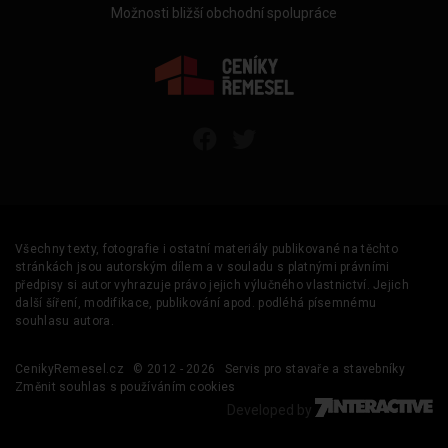
Možnosti bližší obchodní spolupráce
Všechny texty, fotografie i ostatní materiály publikované na těchto
stránkách jsou autorským dílem a v souladu s platnými právními
předpisy si autor vyhrazuje právo jejich výlučného vlastnictví. Jejich
další šíření, modifikace, publikování apod. podléhá písemnému
souhlasu autora.
CenikyRemesel.cz
© 2012 - 2026
Servis pro stavaře a stavebníky
Změnit souhlas s používáním cookies
Developed by