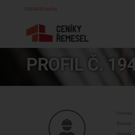
PREMIUM balíčky
PROFIL Č. 19
Profese:
Živnosti:
Subjekt: