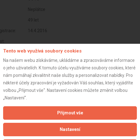
Neplátce
49 let
istrace:
14.4.2016
st:
Tento web využívá soubory cookies
Na našem webu získáváme, ukládáme a zpracováváme informace
o jeho uživatelích. K tomuto účelu využíváme soubory cookies, které
nám pomáhají zkvalitnit naše služby a personalizovat nabídky. Pro
některé účely zpracování je vyžadován Váš souhlas, který vyjádříte
volbou „Přijmout vše“. Nastavení cookies můžete změnit volbou
„Nastavení“.
Přijmout vše
Aktualizováno z portálu ARES dne 01.01.2024 09:45:09
Nastavení