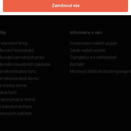
Zamítnout vše
žby
Informace o nás
o stavební firmy
Prezentace našich služeb
dkování řemeslníků
Ceník našich služeb
dkování samotných prací
O projektu a o zakladateli
dkování stavebních zakázek
Kontakt
a rekonstrukce bytu
Možnosti bližší obchodní spolupr
ka rekonstrukce domu
ka stavby domu
ukce bytů
 rekonstrukce domů
á videokonzultace
cenových nabídek