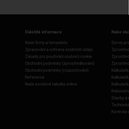
Důležité informace
Naše slu
Naše firmy a řemeslníci
Servis pr
Zpracování a ochrana osobních údajů
Zprostře
Zásady pro používání souborů cookie
Zprostře
Obchodní podmínky (zprostředkování)
Zprostře
Obchodní podmínky (rozpočtování)
Kalkulačk
Reference
Kalkulač
Naše excelové tabulky online
Kalkulač
Rekonstr
Stavby a
Technick
Kontrola 