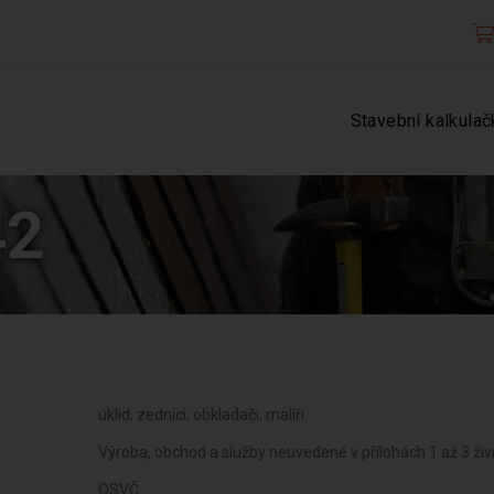
Stavební kalkulač
42
úklid, zedníci, obkladači, malíři
Výroba, obchod a služby neuvedené v přílohách 1 až 3 ž
OSVČ