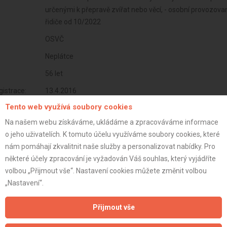
určenými k přepravě zvířat nebo věcí, - osobní provozova
řidiče od 10/2022
OSVČ
Neplátce
56 let
istrace:
13.4.2016
Tento web využívá soubory cookies
st:
Na našem webu získáváme, ukládáme a zpracováváme informace
o jeho uživatelích. K tomuto účelu využíváme soubory cookies, které
nám pomáhají zkvalitnit naše služby a personalizovat nabídky. Pro
některé účely zpracování je vyžadován Váš souhlas, který vyjádříte
volbou „Přijmout vše“. Nastavení cookies můžete změnit volbou
„Nastavení“.
Přijmout vše