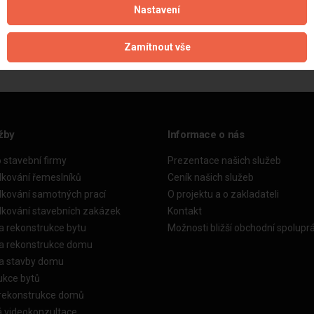
Nastavení
Aktualizováno z portálu ARES dne 01.01.2024 05:45:09
Zamítnout vše
žby
Informace o nás
o stavební firmy
Prezentace našich služeb
dkování řemeslníků
Ceník našich služeb
dkování samotných prací
O projektu a o zakladateli
dkování stavebních zakázek
Kontakt
a rekonstrukce bytu
Možnosti bližší obchodní spolupr
ka rekonstrukce domu
ka stavby domu
ukce bytů
 rekonstrukce domů
á videokonzultace