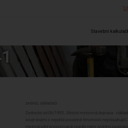
Stavební kalkulač
41
zedníci, obkladači
Zednictví od 06/1993 , Silniční motorová doprava - náklad
soupravami o největší povolené hmotnosti nepřesahující 3
mezinárodní provozovaná vozidly nebo jízdními soupravam