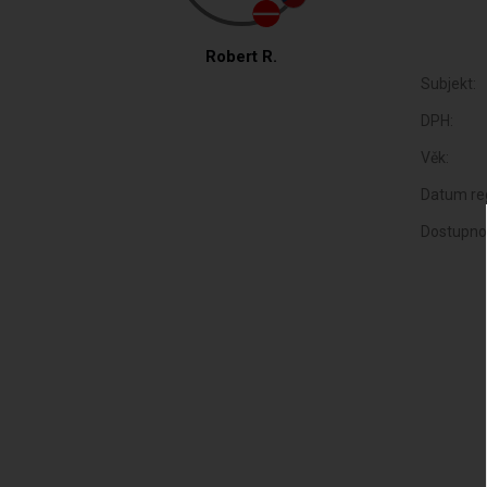
Robert R.
Subjekt:
DPH:
Věk:
Datum reg
Dostupno