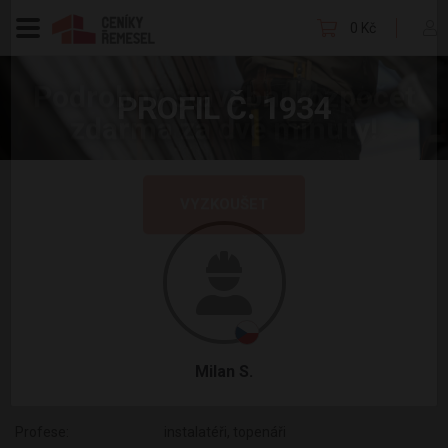
×
0 Kč
PROFIL Č. 1934
Podrobný stavební rozpočet
zdarma za dvě minuty!
VYZKOUŠET
Milan S.
Profese:
instalatéři, topenáři