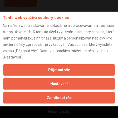
Tento web využívá soubory cookies
Aktualizováno z portálu ARES dne 31.12.2023 17:45:07
Na našem webu získáváme, ukládáme a zpracováváme informace
o jeho uživatelích. K tomuto účelu využíváme soubory cookies, které
nám pomáhají zkvalitnit naše služby a personalizovat nabídky. Pro
některé účely zpracování je vyžadován Váš souhlas, který vyjádříte
Důležité informace
volbou „Přijmout vše“. Nastavení cookies můžete změnit volbou
„Nastavení“.
Naše firmy a řemeslníci
Zpracování a ochrana osobních údajů
Přijmout vše
Zásady pro používání souborů cookie
Obchodní podmínky (zprostředkování)
Nastavení
Obchodní podmínky (rozpočtování)
Reference
Zamítnout vše
Naše excelové tabulky online
Naše služby