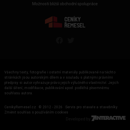
Možnosti bližší obchodní spolupráce
Všechny texty, fotografie i ostatní materiály publikované na těchto
stránkách jsou autorským dílem a v souladu s platnými právními
předpisy si autor vyhrazuje právo jejich výlučného vlastnictví. Jejich
další šíření, modifikace, publikování apod. podléhá písemnému
souhlasu autora.
CenikyRemesel.cz
© 2012 - 2026
Servis pro stavaře a stavebníky
Změnit souhlas s používáním cookies
Developed by