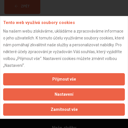
ZPĚT
Tento web využívá soubory cookies
Aktualizováno z portálu ARES dne 31.12.2023 16:15:07
Na našem webu získáváme, ukládáme a zpracováváme informace
o jeho uživatelích. K tomuto účelu využíváme soubory cookies, které
nám pomáhají zkvalitnit naše služby a personalizovat nabídky. Pro
některé účely zpracování je vyžadován Váš souhlas, který vyjádříte
volbou „Přijmout vše“. Nastavení cookies můžete změnit volbou
Důležité informace
„Nastavení“.
Naše firmy a řemeslníci
Zpracování a ochrana osobních údajů
Přijmout vše
Zásady pro používání souborů cookie
Obchodní podmínky (zprostředkování)
Nastavení
Obchodní podmínky (rozpočtování)
Reference
Zamítnout vše
Naše excelové tabulky online
Naše služby