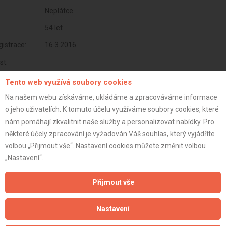
Neplátce
54 let
istrace:
16.3.2016
st:
Tento web využívá soubory cookies
Na našem webu získáváme, ukládáme a zpracováváme informace
o jeho uživatelích. K tomuto účelu využíváme soubory cookies, které
nám pomáhají zkvalitnit naše služby a personalizovat nabídky. Pro
některé účely zpracování je vyžadován Váš souhlas, který vyjádříte
volbou „Přijmout vše“. Nastavení cookies můžete změnit volbou
„Nastavení“.
Přijmout vše
Aktualizováno z portálu ARES dne 31.12.2023 06:15:06
Nastavení