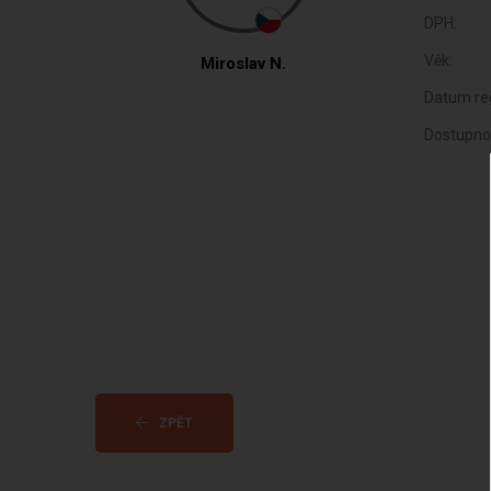
DPH:
Věk:
Miroslav N.
Datum reg
Dostupno
ZPĚT