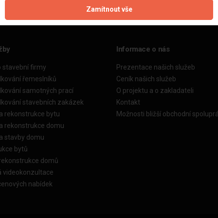
Zamítnout vše
žby
Informace o nás
o stavební firmy
Prezentace našich služeb
dkování řemeslníků
Ceník našich služeb
dkování samotných prací
O projektu a o zakladateli
dkování stavebních zakázek
Kontakt
a rekonstrukce bytu
Možnosti bližší obchodní spolupr
ka rekonstrukce domu
ka stavby domu
ukce bytů
 rekonstrukce domů
á videokonzultace
cenových nabídek