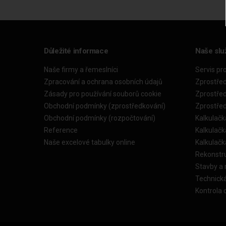
Důležité informace
Naše slu
Naše firmy a řemeslníci
Servis pr
Zpracování a ochrana osobních údajů
Zprostře
Zásady pro používání souborů cookie
Zprostře
Obchodní podmínky (zprostředkování)
Zprostře
Obchodní podmínky (rozpočtování)
Kalkulačk
Reference
Kalkulač
Naše excelové tabulky online
Kalkulač
Rekonstr
Stavby a
Technick
Kontrola 