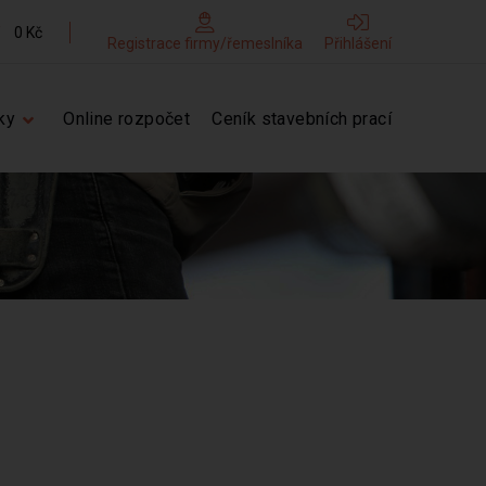
0 Kč
Registrace firmy/řemeslníka
Přihlášení
ky
Online rozpočet
Ceník stavebních prací