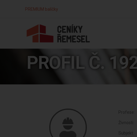
PREMIUM balíčky
PROFIL Č. 19
Profese:
Živnosti:
Subjekt: