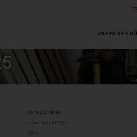
Stavební kalkulač
25
zedníci, obkladači
Zednictví od 01/1997
OSVČ