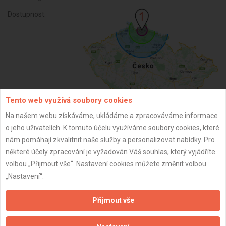
Dostupnost:
Tento web využívá soubory cookies
Na našem webu získáváme, ukládáme a zpracováváme informace
o jeho uživatelích. K tomuto účelu využíváme soubory cookies, které
ZPĚT
nám pomáhají zkvalitnit naše služby a personalizovat nabídky. Pro
některé účely zpracování je vyžadován Váš souhlas, který vyjádříte
volbou „Přijmout vše“. Nastavení cookies můžete změnit volbou
Aktualizováno z portálu ARES dne 25.01.2026 23:15:44
„Nastavení“.
Přijmout vše