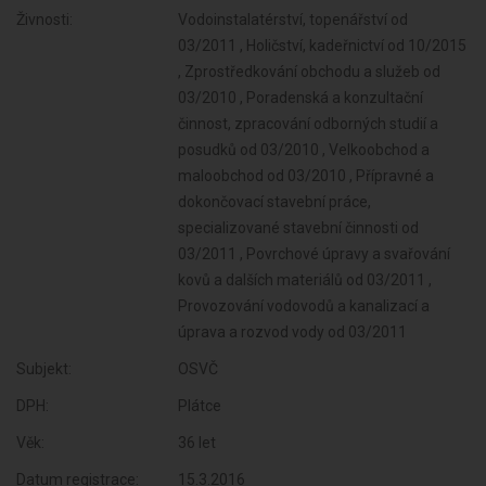
Živnosti:
Vodoinstalatérství, topenářství od
03/2011 , Holičství, kadeřnictví od 10/2015
, Zprostředkování obchodu a služeb od
03/2010 , Poradenská a konzultační
činnost, zpracování odborných studií a
posudků od 03/2010 , Velkoobchod a
maloobchod od 03/2010 , Přípravné a
dokončovací stavební práce,
specializované stavební činnosti od
03/2011 , Povrchové úpravy a svařování
kovů a dalších materiálů od 03/2011 ,
Provozování vodovodů a kanalizací a
úprava a rozvod vody od 03/2011
Subjekt:
OSVČ
DPH:
Plátce
Věk:
36 let
Datum registrace:
15.3.2016