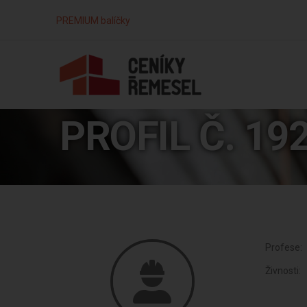
PREMIUM balíčky
PROFIL Č. 19
Profese:
Živnosti: