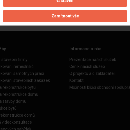
Nastavení
Aktualizováno z portálu ARES dne 31.12.2023 00:00:15
Zamítnout vše
žby
Informace o nás
o stavební firmy
Prezentace našich služeb
dkování řemeslníků
Ceník našich služeb
dkování samotných prací
O projektu a o zakladateli
dkování stavebních zakázek
Kontakt
a rekonstrukce bytu
Možnosti bližší obchodní spolupr
ka rekonstrukce domu
ka stavby domu
ukce bytů
 rekonstrukce domů
á videokonzultace
cenových nabídek