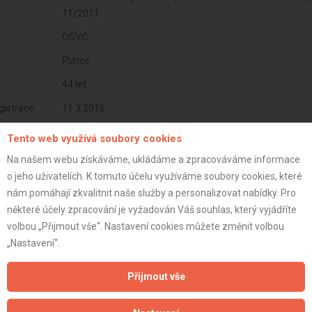
11/2011
OSVČ
Plátce
44 let
istrace:
11.3.2016
st:
Tento web využívá soubory cookies
Na našem webu získáváme, ukládáme a zpracováváme informace
o jeho uživatelích. K tomuto účelu využíváme soubory cookies, které
nám pomáhají zkvalitnit naše služby a personalizovat nabídky. Pro
některé účely zpracování je vyžadován Váš souhlas, který vyjádříte
volbou „Přijmout vše“. Nastavení cookies můžete změnit volbou
„Nastavení“.
Přijmout vše