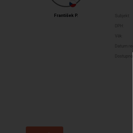
František P.
Subjekt:
DPH:
Věk:
Datum reg
Dostupno