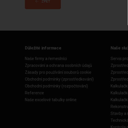
ZPĚT
Důležité informace
Naše slu
Naše firmy a řemeslníci
Servis pr
Zpracování a ochrana osobních údajů
Zprostře
Zásady pro používání souborů cookie
Zprostře
Obchodní podmínky (zprostředkování)
Zprostře
Obchodní podmínky (rozpočtování)
Kalkulačk
Reference
Kalkulač
Naše excelové tabulky online
Kalkulač
Rekonstr
Stavby a
Technick
Kontrola 