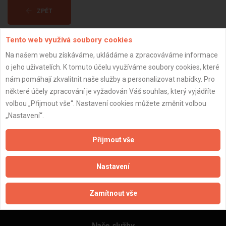
ZPĚT
Tento web využívá soubory cookies
Aktualizováno z portálu ARES dne 30.12.2023 16:15:07
Na našem webu získáváme, ukládáme a zpracováváme informace
o jeho uživatelích. K tomuto účelu využíváme soubory cookies, které
nám pomáhají zkvalitnit naše služby a personalizovat nabídky. Pro
některé účely zpracování je vyžadován Váš souhlas, který vyjádříte
volbou „Přijmout vše“. Nastavení cookies můžete změnit volbou
Důležité informace
„Nastavení“.
Naše firmy a řemeslníci
Zpracování a ochrana osobních údajů
Přijmout vše
Zásady pro používání souborů cookie
Obchodní podmínky (zprostředkování)
Nastavení
Obchodní podmínky (rozpočtování)
Reference
Zamítnout vše
Naše excelové tabulky online
Naše služby