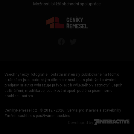
Možnosti bližší obchodní spolupráce
Všechny texty, fotografie i ostatní materiály publikované na těchto
stránkách jsou autorským dílem a v souladu s platnými právními
předpisy si autor vyhrazuje právo jejich výlučného vlastnictví. Jejich
další šíření, modifikace, publikování apod. podléhá písemnému
souhlasu autora.
CenikyRemesel.cz
© 2012 - 2026
Servis pro stavaře a stavebníky
Změnit souhlas s používáním cookies
Developed by