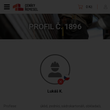
0 Kč
PROFIL Č. 1896
Lukáš K.
Profese:
úklid, zedníci, sádrokartonáři, obkladači,