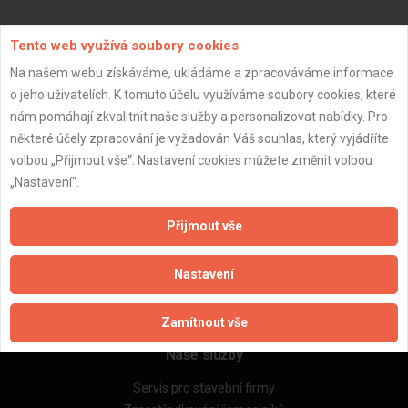
Aktualizováno z portálu ARES dne 29.12.2023 10:45:10
Tento web využívá soubory cookies
Na našem webu získáváme, ukládáme a zpracováváme informace
o jeho uživatelích. K tomuto účelu využíváme soubory cookies, které
nám pomáhají zkvalitnit naše služby a personalizovat nabídky. Pro
některé účely zpracování je vyžadován Váš souhlas, který vyjádříte
Důležité informace
volbou „Přijmout vše“. Nastavení cookies můžete změnit volbou
Naše firmy a řemeslníci
„Nastavení“.
Zpracování a ochrana osobních údajů
Zásady pro používání souborů cookie
Přijmout vše
Obchodní podmínky (zprostředkování)
Obchodní podmínky (rozpočtování)
Nastavení
Reference
Naše excelové tabulky online
Zamítnout vše
Naše služby
Servis pro stavební firmy