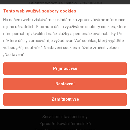
Aktualizováno z portálu ARES dne 29.12.2023 01:30:40
Tento web využívá soubory cookies
Na našem webu získáváme, ukládáme a zpracováváme informace
o jeho uživatelích. K tomuto účelu využíváme soubory cookies, které
nám pomáhají zkvalitnit naše služby a personalizovat nabídky. Pro
Důležité informace
některé účely zpracování je vyžadován Váš souhlas, který vyjádříte
volbou „Přijmout vše“. Nastavení cookies můžete změnit volbou
Naše firmy a řemeslníci
„Nastavení“.
Zpracování a ochrana osobních údajů
Zásady pro používání souborů cookie
Přijmout vše
Obchodní podmínky (zprostředkování)
Obchodní podmínky (rozpočtování)
Nastavení
Reference
Naše excelové tabulky online
Zamítnout vše
Naše služby
Servis pro stavební firmy
Zprostředkování řemeslníků