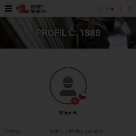
0 Kč
PROFIL Č. 1888
Miloš H.
Profese:
zedníci, obkladači, podlaháři