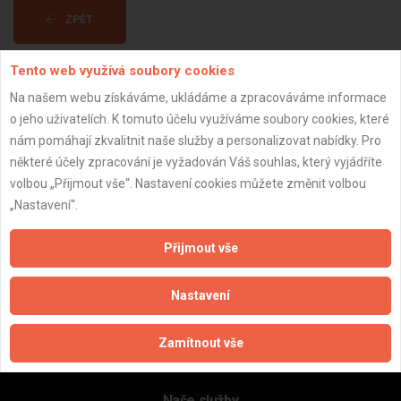
ZPĚT
Tento web využívá soubory cookies
Aktualizováno z portálu ARES dne 28.12.2023 21:45:07
Na našem webu získáváme, ukládáme a zpracováváme informace
o jeho uživatelích. K tomuto účelu využíváme soubory cookies, které
nám pomáhají zkvalitnit naše služby a personalizovat nabídky. Pro
některé účely zpracování je vyžadován Váš souhlas, který vyjádříte
volbou „Přijmout vše“. Nastavení cookies můžete změnit volbou
Důležité informace
„Nastavení“.
Naše firmy a řemeslníci
Zpracování a ochrana osobních údajů
Přijmout vše
Zásady pro používání souborů cookie
Obchodní podmínky (zprostředkování)
Nastavení
Obchodní podmínky (rozpočtování)
Reference
Zamítnout vše
Naše excelové tabulky online
Naše služby