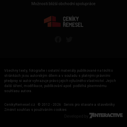
Možnosti bližší obchodní spolupráce
Všechny texty, fotografie i ostatní materiály publikované na těchto
stránkách jsou autorským dílem a v souladu s platnými právními
předpisy si autor vyhrazuje právo jejich výlučného vlastnictví. Jejich
další šíření, modifikace, publikování apod. podléhá písemnému
souhlasu autora.
CenikyRemesel.cz
© 2012 - 2026
Servis pro stavaře a stavebníky
Změnit souhlas s používáním cookies
Developed by