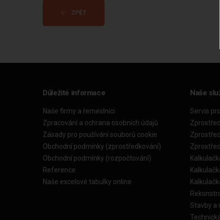
ZPĚT
Důležité informace
Naše slu
Naše firmy a řemeslníci
Servis pr
Zpracování a ochrana osobních údajů
Zprostře
Zásady pro používání souborů cookie
Zprostře
Obchodní podmínky (zprostředkování)
Zprostře
Obchodní podmínky (rozpočtování)
Kalkulačk
Reference
Kalkulač
Naše excelové tabulky online
Kalkulač
Rekonstr
Stavby a
Technick