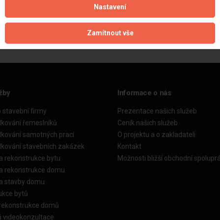
Nastavení
Aktualizováno z portálu ARES dne 04.12.2025 15:00:01
Zamítnout vše
žby
Informace o nás
o stavební firmy
Prezentace našich služeb
dkování řemeslníků
Ceník našich služeb
dkování samotných prací
O projektu a o zakladateli
dkování stavebních zakázek
Kontakt
a rekonstrukce bytu
Možnosti bližší obchodní spolupr
ka rekonstrukce domu
ka stavby domu
ukce bytů
 rekonstrukce domů
á videokonzultace