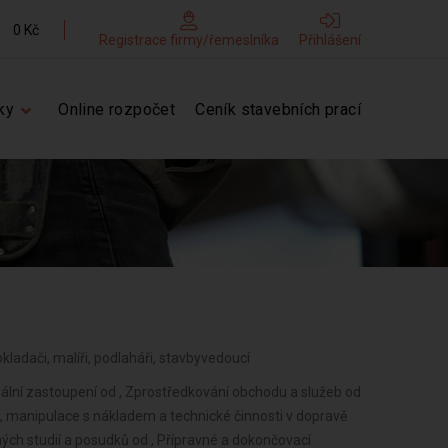
0 Kč
Registrace firmy/řemeslníka
Přihlášení
ky
Online rozpočet
Ceník stavebních prací
obkladači, malíři, podlaháři, stavbyvedoucí
iální zastoupení od , Zprostředkování obchodu a služeb od
í, manipulace s nákladem a technické činnosti v dopravě
ých studií a posudků od , Přípravné a dokončovací