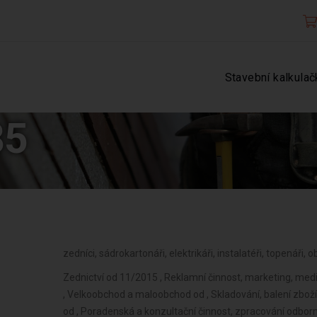
Stavební kalkulač
85
zedníci, sádrokartonáři, elektrikáři, instalatéři, topenáři, 
Zednictví od 11/2015 , Reklamní činnost, marketing, med
, Velkoobchod a maloobchod od , Skladování, balení zbož
od , Poradenská a konzultační činnost, zpracování odborn