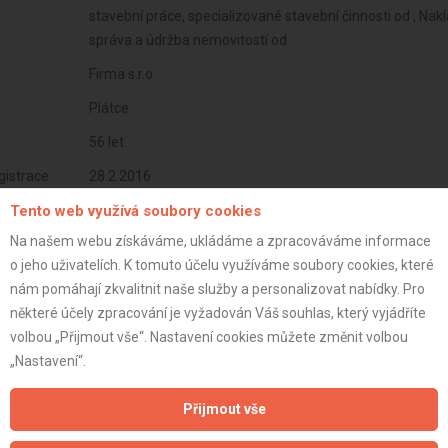
stavební práce, specializované stavební činnosti od , Na
správa a údržba nemovitostí od
Firma s.r.o.
Plátce
56 let
istrace:
28.2.2016
Tento web využívá soubory cookies
st:
Na našem webu získáváme, ukládáme a zpracováváme informace
o jeho uživatelích. K tomuto účelu využíváme soubory cookies, které
nám pomáhají zkvalitnit naše služby a personalizovat nabídky. Pro
některé účely zpracování je vyžadován Váš souhlas, který vyjádříte
volbou „Přijmout vše“. Nastavení cookies můžete změnit volbou
„Nastavení“.
Přijmout vše