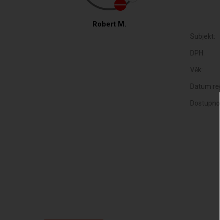
Robert M.
Subjekt:
DPH:
Věk:
Datum reg
Dostupno