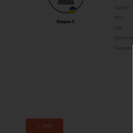
Subjekt:
DPH:
Stepan F.
Věk:
Datum reg
Dostupno
ZPĚT