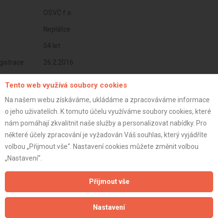
OSVČ f.o.
Neplátce
54 let
istrace:
26.2.2016
st:
Tento web využívá soubory cookies
Na našem webu získáváme, ukládáme a zpracováváme informace
o jeho uživatelích. K tomuto účelu využíváme soubory cookies, které
nám pomáhají zkvalitnit naše služby a personalizovat nabídky. Pro
některé účely zpracování je vyžadován Váš souhlas, který vyjádříte
volbou „Přijmout vše“. Nastavení cookies můžete změnit volbou
„Nastavení“.
Přijmout vše
Nastavení
Aktualizováno z portálu ARES dne 04.12.2025 07:45:02