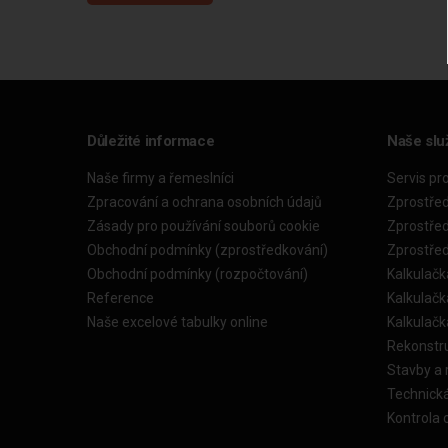
Důležité informace
Naše slu
Naše firmy a řemeslníci
Servis pr
Zpracování a ochrana osobních údajů
Zprostře
Zásady pro používání souborů cookie
Zprostře
Obchodní podmínky (zprostředkování)
Zprostře
Obchodní podmínky (rozpočtování)
Kalkulačk
Reference
Kalkulač
Naše excelové tabulky online
Kalkulač
Rekonstr
Stavby a
Technick
Kontrola 