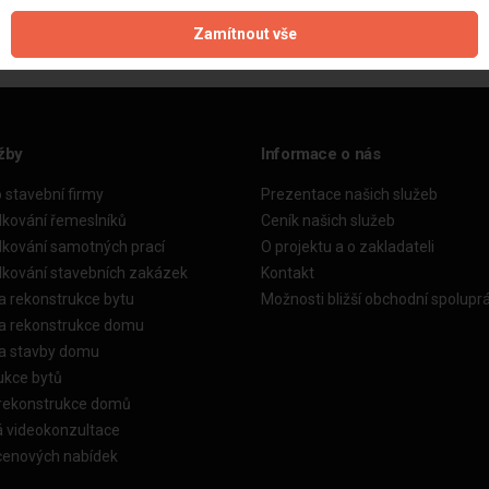
Zamítnout vše
žby
Informace o nás
o stavební firmy
Prezentace našich služeb
dkování řemeslníků
Ceník našich služeb
dkování samotných prací
O projektu a o zakladateli
dkování stavebních zakázek
Kontakt
a rekonstrukce bytu
Možnosti bližší obchodní spolupr
ka rekonstrukce domu
ka stavby domu
ukce bytů
 rekonstrukce domů
á videokonzultace
cenových nabídek