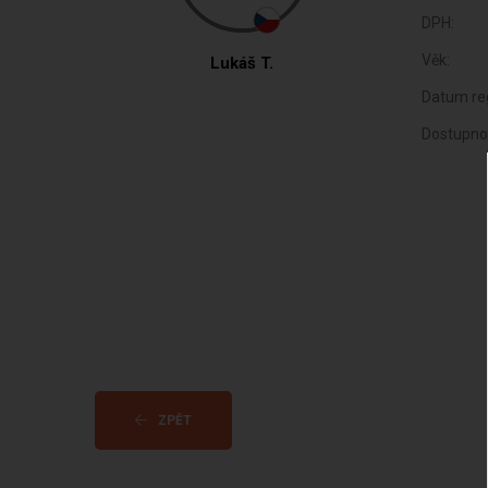
DPH:
Věk:
Lukáš T.
Datum reg
Dostupno
ZPĚT