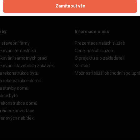
Zamítnout vše
žby
Informace o nás
o stavební firmy
Prezentace našich služeb
dkování řemeslníků
Ceník našich služeb
dkování samotných prací
O projektu a o zakladateli
dkování stavebních zakázek
Kontakt
a rekonstrukce bytu
Možnosti bližší obchodní spolupr
ka rekonstrukce domu
ka stavby domu
ukce bytů
 rekonstrukce domů
á videokonzultace
cenových nabídek