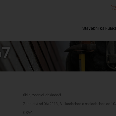
Stavební kalkulač
67
úklid, zedníci, obkladači
Zednictví od 06/2013 , Velkoobchod a maloobchod od 1
OSVČ