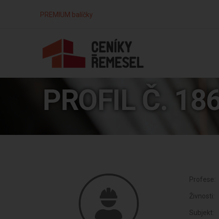
PREMIUM balíčky
PROFIL Č. 18
Profese:
Živnosti:
Subjekt: