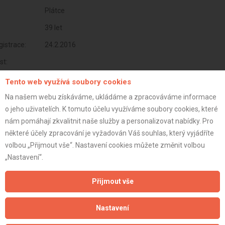
Plátce
39 let
istrace:
24.2.2016
st:
Tento web využívá soubory cookies
Na našem webu získáváme, ukládáme a zpracováváme informace
o jeho uživatelích. K tomuto účelu využíváme soubory cookies, které
nám pomáhají zkvalitnit naše služby a personalizovat nabídky. Pro
některé účely zpracování je vyžadován Váš souhlas, který vyjádříte
volbou „Přijmout vše“. Nastavení cookies můžete změnit volbou
„Nastavení“.
Přijmout vše
Aktualizováno z portálu ARES dne 03.12.2025 18:45:02
Nastavení