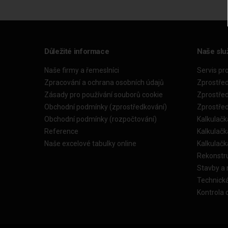
Důležité informace
Naše slu
Naše firmy a řemeslníci
Servis pr
Zpracování a ochrana osobních údajů
Zprostře
Zásady pro používání souborů cookie
Zprostře
Obchodní podmínky (zprostředkování)
Zprostře
Obchodní podmínky (rozpočtování)
Kalkulačk
Reference
Kalkulač
Naše excelové tabulky online
Kalkulač
Rekonstr
Stavby a
Technick
Kontrola 