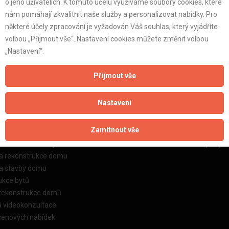
o jeho uživatelích. K tomuto účelu využíváme soubory cookies, které
nám pomáhají zkvalitnit naše služby a personalizovat nabídky. Pro
některé účely zpracování je vyžadován Váš souhlas, který vyjádříte
volbou „Přijmout vše“. Nastavení cookies můžete změnit volbou
„Nastavení“.
žby
Informace o nás
Přijmout vše
o stavební firmy
Prezentace našich služeb
Nastavení
dkování řemeslníků
Ceník našich služeb
dkování samotných prací
O projektu a o zakladateli
Zamítnout vše
dkování stavebních zakázek
Kontakt
a rekonstrukce bytu
Možnosti bližší obchodní spolupr
ka rekonstrukce domu
ka stavby domu
ukce bytů
 rekonstrukce domů
á videokonzultace
cenových nabídek