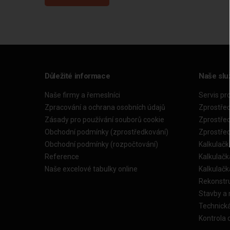
Důležité informace
Naše slu
Naše firmy a řemeslníci
Servis pr
Zpracování a ochrana osobních údajů
Zprostře
Zásady pro používání souborů cookie
Zprostře
Obchodní podmínky (zprostředkování)
Zprostře
Obchodní podmínky (rozpočtování)
Kalkulačk
Reference
Kalkulač
Naše excelové tabulky online
Kalkulač
Rekonstr
Stavby a
Technick
Kontrola 