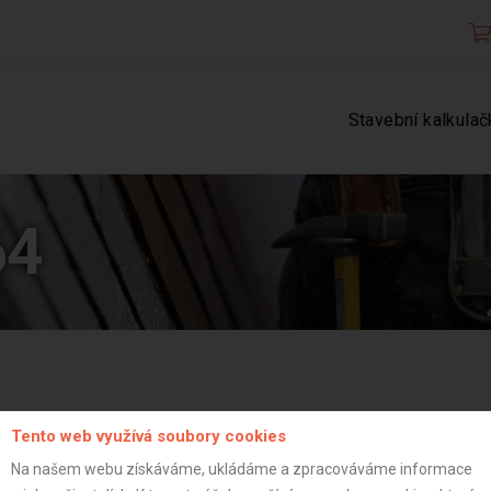
Stavební kalkulač
64
Tento web využívá soubory cookies
Na našem webu získáváme, ukládáme a zpracováváme informace
Aktualizováno z portálu ARES dne 03.12.2025 16:15:02