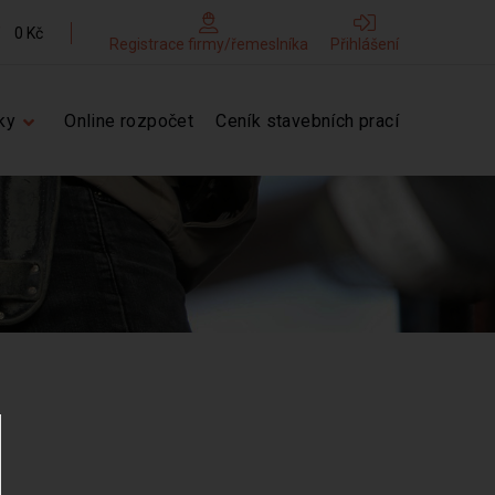
0 Kč
Registrace firmy/řemeslníka
Přihlášení
ky
Online rozpočet
Ceník stavebních prací