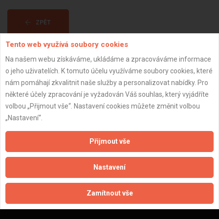
ZPĚT
Tento web využívá soubory cookies
Aktualizováno z portálu ARES dne 03.12.2025 07:00:03
Na našem webu získáváme, ukládáme a zpracováváme informace
o jeho uživatelích. K tomuto účelu využíváme soubory cookies, které
nám pomáhají zkvalitnit naše služby a personalizovat nabídky. Pro
některé účely zpracování je vyžadován Váš souhlas, který vyjádříte
volbou „Přijmout vše“. Nastavení cookies můžete změnit volbou
Důležité informace
„Nastavení“.
Naše firmy a řemeslníci
Přijmout vše
Zpracování a ochrana osobních údajů
Zásady pro používání souborů cookie
Nastavení
Obchodní podmínky (zprostředkování)
Obchodní podmínky (rozpočtování)
Zamítnout vše
Reference
Naše excelové tabulky online