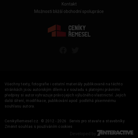
Kontakt
Možnosti bližší obchodní spolupráce
Všechny texty, fotografie i ostatní materiály publikované na těchto
stránkách jsou autorským dílem a v souladu s platnými právními
předpisy si autor vyhrazuje právo jejich výlučného vlastnictví. Jejich
další šíření, modifikace, publikování apod. podléhá písemnému
souhlasu autora.
CenikyRemesel.cz
© 2012 - 2026
Servis pro stavaře a stavebníky
Změnit souhlas s používáním cookies
Developed by