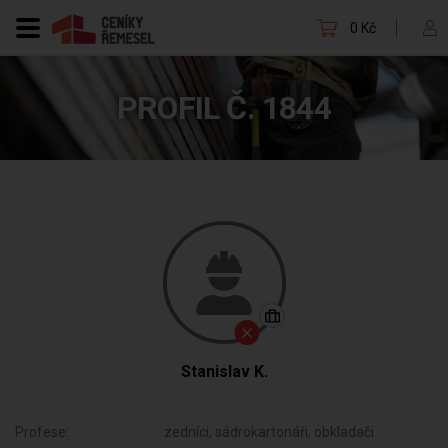
0 Kč
PROFIL Č. 1844
Stanislav K.
Profese:
zedníci, sádrokartonáři, obkladači