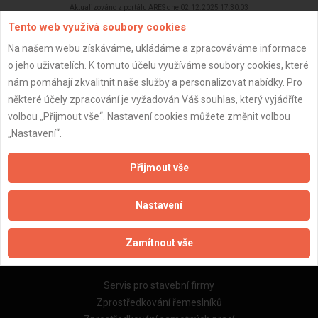
Aktualizováno z portálu ARES dne 02.12.2025 17:30:03
Tento web využívá soubory cookies
Na našem webu získáváme, ukládáme a zpracováváme informace
o jeho uživatelích. K tomuto účelu využíváme soubory cookies, které
nám pomáhají zkvalitnit naše služby a personalizovat nabídky. Pro
Důležité informace
některé účely zpracování je vyžadován Váš souhlas, který vyjádříte
volbou „Přijmout vše“. Nastavení cookies můžete změnit volbou
Naše firmy a řemeslníci
„Nastavení“.
Zpracování a ochrana osobních údajů
Zásady pro používání souborů cookie
Přijmout vše
Obchodní podmínky (zprostředkování)
Obchodní podmínky (rozpočtování)
Nastavení
Reference
Naše excelové tabulky online
Zamítnout vše
Naše služby
Servis pro stavební firmy
Zprostředkování řemeslníků