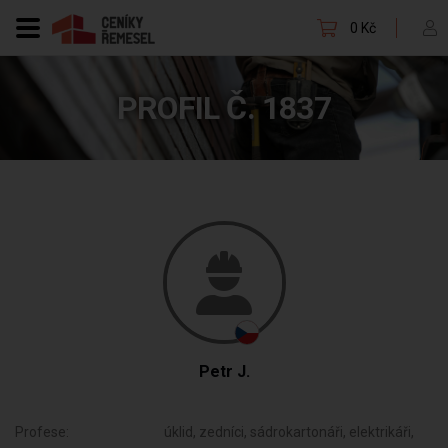
0 Kč
PROFIL Č. 1837
Petr J.
Profese:
úklid, zedníci, sádrokartonáři, elektrikáři,