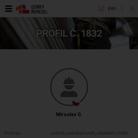
0 Kč
PROFIL Č. 1832
Miroslav G.
Profese:
zedníci, sádrokartonáři, obkladači, malíři