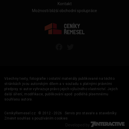
Kontakt
Možnosti bližší obchodní spolupráce
Všechny texty, fotografie i ostatní materiály publikované na těchto
stránkách jsou autorským dílem a v souladu s platnými právními
předpisy si autor vyhrazuje právo jejich výlučného vlastnictví. Jejich
další šíření, modifikace, publikování apod. podléhá písemnému
souhlasu autora.
CenikyRemesel.cz
© 2012 - 2026
Servis pro stavaře a stavebníky
Změnit souhlas s používáním cookies
Developed by