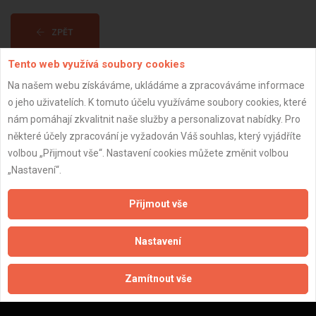
ZPĚT
Tento web využívá soubory cookies
Aktualizováno z portálu ARES dne 29.12.2023 10:30:16
Na našem webu získáváme, ukládáme a zpracováváme informace
o jeho uživatelích. K tomuto účelu využíváme soubory cookies, které
nám pomáhají zkvalitnit naše služby a personalizovat nabídky. Pro
některé účely zpracování je vyžadován Váš souhlas, který vyjádříte
volbou „Přijmout vše“. Nastavení cookies můžete změnit volbou
Důležité informace
„Nastavení“.
Naše firmy a řemeslníci
Přijmout vše
Zpracování a ochrana osobních údajů
Zásady pro používání souborů cookie
Nastavení
Obchodní podmínky (zprostředkování)
Obchodní podmínky (rozpočtování)
Zamítnout vše
Reference
Naše excelové tabulky online