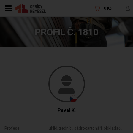
0 Kč
PROFIL Č. 1810
Pavel K.
Profese:
úklid, zedníci, sádrokartonáři, obkladači,