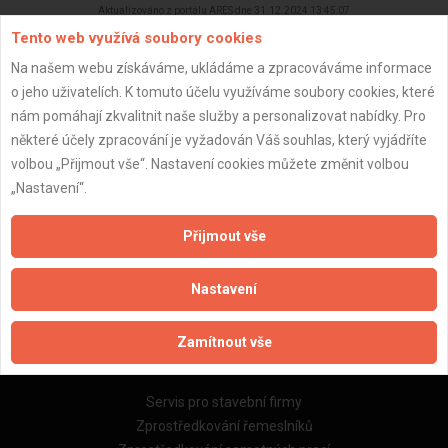
Aktualizováno z portálu ARES dne 31.12.2024 13:45:07
Tento web využívá soubory cookies
Na našem webu získáváme, ukládáme a zpracováváme informace
o jeho uživatelích. K tomuto účelu využíváme soubory cookies, které
nám pomáhají zkvalitnit naše služby a personalizovat nabídky. Pro
Důležité informace
některé účely zpracování je vyžadován Váš souhlas, který vyjádříte
volbou „Přijmout vše“. Nastavení cookies můžete změnit volbou
Naše firmy a řemeslníci
„Nastavení“.
Zpracování a ochrana osobních údajů
Zásady pro používání souborů cookie
Přijmout vše
Obchodní podmínky (zprostředkování)
Obchodní podmínky (rozpočtování)
Nastavení
Reference
Naše excelové tabulky online
Zamítnout vše
Naše služby
Servis pro stavební firmy
Zprostředkování řemeslníků