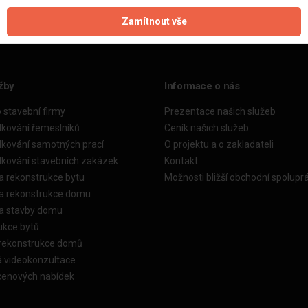
Zamítnout vše
žby
Informace o nás
o stavební firmy
Prezentace našich služeb
dkování řemeslníků
Ceník našich služeb
dkování samotných prací
O projektu a o zakladateli
dkování stavebních zakázek
Kontakt
a rekonstrukce bytu
Možnosti bližší obchodní spolupr
ka rekonstrukce domu
ka stavby domu
ukce bytů
 rekonstrukce domů
á videokonzultace
cenových nabídek