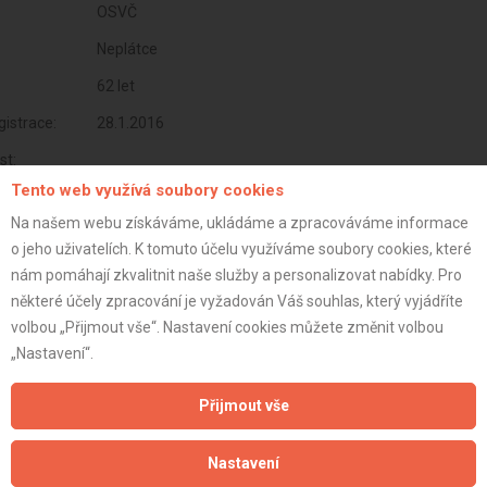
OSVČ
Neplátce
62 let
istrace:
28.1.2016
st:
Tento web využívá soubory cookies
Na našem webu získáváme, ukládáme a zpracováváme informace
o jeho uživatelích. K tomuto účelu využíváme soubory cookies, které
nám pomáhají zkvalitnit naše služby a personalizovat nabídky. Pro
některé účely zpracování je vyžadován Váš souhlas, který vyjádříte
volbou „Přijmout vše“. Nastavení cookies můžete změnit volbou
„Nastavení“.
Přijmout vše
Aktualizováno z portálu ARES dne 31.12.2024 11:30:10
Nastavení