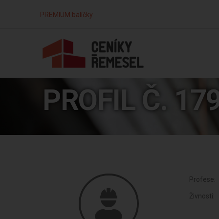
PREMIUM balíčky
PROFIL Č. 17
Profese:
Živnosti: