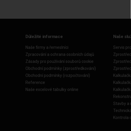
Důležité informace
Naše slu
Naše firmy a řemeslníci
Servis pr
Zpracování a ochrana osobních údajů
Zprostře
Zásady pro používání souborů cookie
Zprostře
Obchodní podmínky (zprostředkování)
Zprostře
Obchodní podmínky (rozpočtování)
Kalkulačk
Reference
Kalkulač
Naše excelové tabulky online
Kalkulač
Rekonstr
Stavby a
Technick
Kontrola 