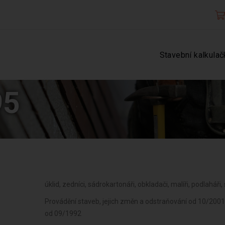
Stavební kalkulač
95
úklid, zedníci, sádrokartonáři, obkladači, malíři, podlaháři
Provádění staveb, jejich změn a odstraňování od 10/2001 
od 09/1992