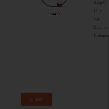
Subjekt:
DPH:
Libor Š.
Věk:
Datum reg
Dostupno
ZPĚT