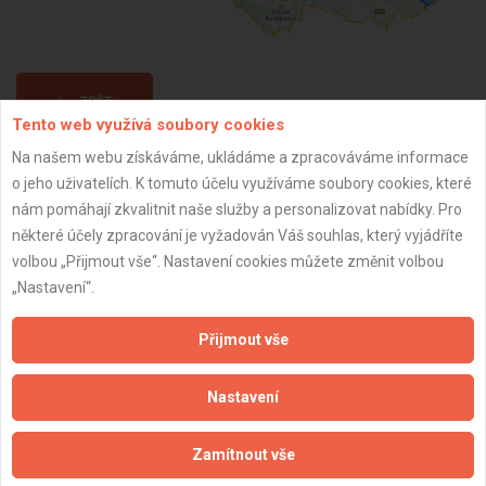
ZPĚT
Tento web využívá soubory cookies
Na našem webu získáváme, ukládáme a zpracováváme informace
Aktualizováno z portálu ARES dne 31.12.2024 10:15:08
o jeho uživatelích. K tomuto účelu využíváme soubory cookies, které
nám pomáhají zkvalitnit naše služby a personalizovat nabídky. Pro
některé účely zpracování je vyžadován Váš souhlas, který vyjádříte
volbou „Přijmout vše“. Nastavení cookies můžete změnit volbou
„Nastavení“.
Důležité informace
Přijmout vše
Naše firmy a řemeslníci
Zpracování a ochrana osobních údajů
Nastavení
Zásady pro používání souborů cookie
Obchodní podmínky (zprostředkování)
Zamítnout vše
Obchodní podmínky (rozpočtování)
Reference