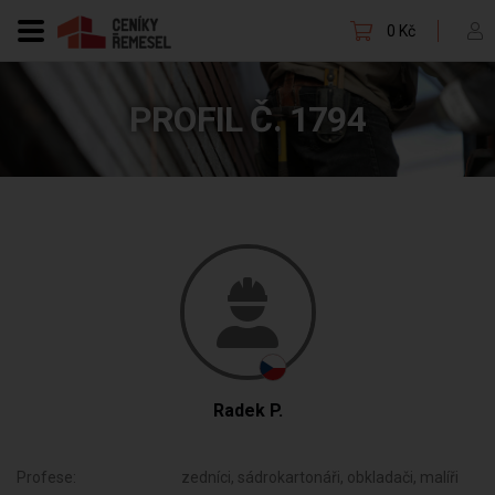
0 Kč
PROFIL Č. 1794
Radek P.
Profese:
zedníci, sádrokartonáři, obkladači, malíři