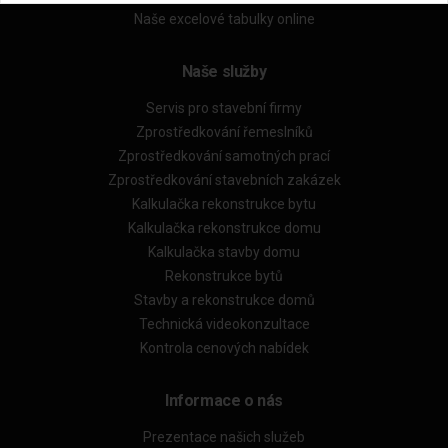
Naše excelové tabulky online
Naše služby
Servis pro stavební firmy
Zprostředkování řemeslníků
Zprostředkování samotných prací
Zprostředkování stavebních zakázek
Kalkulačka rekonstrukce bytu
Kalkulačka rekonstrukce domu
Kalkulačka stavby domu
Rekonstrukce bytů
Stavby a rekonstrukce domů
Technická videokonzultace
Kontrola cenových nabídek
Informace o nás
Prezentace našich služeb