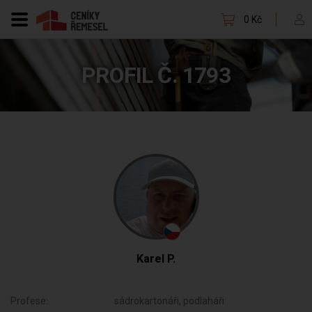
0 Kč
PROFIL Č. 1793
Karel P.
Profese:
sádrokartonáři, podlaháři