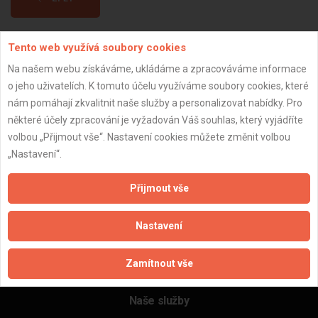
Tento web využívá soubory cookies
Aktualizováno z portálu ARES dne 31.12.2024 08:45:06
Na našem webu získáváme, ukládáme a zpracováváme informace
o jeho uživatelích. K tomuto účelu využíváme soubory cookies, které
nám pomáhají zkvalitnit naše služby a personalizovat nabídky. Pro
některé účely zpracování je vyžadován Váš souhlas, který vyjádříte
Důležité informace
volbou „Přijmout vše“. Nastavení cookies můžete změnit volbou
„Nastavení“.
Naše firmy a řemeslníci
Zpracování a ochrana osobních údajů
Přijmout vše
Zásady pro používání souborů cookie
Obchodní podmínky (zprostředkování)
Nastavení
Obchodní podmínky (rozpočtování)
Reference
Zamítnout vše
Naše excelové tabulky online
Naše služby