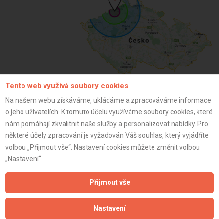
Tento web využívá soubory cookies
Na našem webu získáváme, ukládáme a zpracováváme informace
ZPĚT
o jeho uživatelích. K tomuto účelu využíváme soubory cookies, které
nám pomáhají zkvalitnit naše služby a personalizovat nabídky. Pro
některé účely zpracování je vyžadován Váš souhlas, který vyjádříte
Aktualizováno z portálu ARES dne 31.12.2024 06:15:09
volbou „Přijmout vše“. Nastavení cookies můžete změnit volbou
„Nastavení“.
Přijmout vše
Důležité informace
Nastavení
Naše firmy a řemeslníci