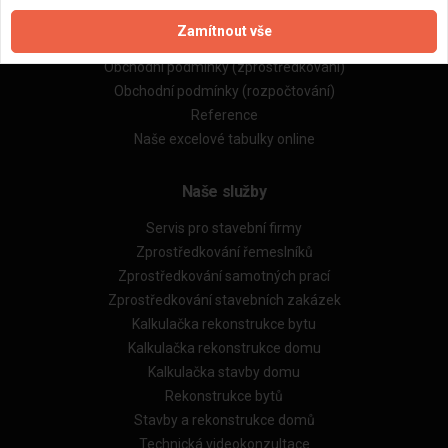
Zpracování a ochrana osobních údajů
Zamítnout vše
Zásady pro používání souborů cookie
Obchodní podmínky (zprostředkování)
Obchodní podmínky (rozpočtování)
Reference
Naše excelové tabulky online
Naše služby
Servis pro stavební firmy
Zprostředkování řemeslníků
Zprostředkování samotných prací
Zprostředkování stavebních zakázek
Kalkulačka rekonstrukce bytu
Kalkulačka rekonstrukce domu
Kalkulačka stavby domu
Rekonstrukce bytů
Stavby a rekonstrukce domů
Technická videokonzultace