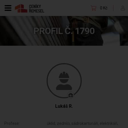
0 Kč
PROFIL Č. 1790
Lukáš R.
Profese:
úklid, zedníci, sádrokartonáři, elektrikáři,