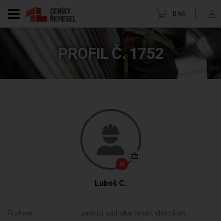
0 Kč
PROFIL Č. 1752
Luboš C.
Profese:
zedníci, sádrokartonáři, elektrikáři,