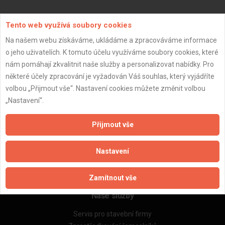
Aktualizováno z portálu ARES dne 04.01.2024 16:00:10
Tento web využívá soubory cookies
Na našem webu získáváme, ukládáme a zpracováváme informace
o jeho uživatelích. K tomuto účelu využíváme soubory cookies, které
nám pomáhají zkvalitnit naše služby a personalizovat nabídky. Pro
některé účely zpracování je vyžadován Váš souhlas, který vyjádříte
Důležité informace
volbou „Přijmout vše“. Nastavení cookies můžete změnit volbou
Naše firmy a řemeslníci
„Nastavení“.
Zpracování a ochrana osobních údajů
Zásady pro používání souborů cookie
Přijmout vše
Obchodní podmínky (zprostředkování)
Obchodní podmínky (rozpočtování)
Nastavení
Reference
Naše excelové tabulky online
Zamítnout vše
Naše služby
Servis pro stavební firmy