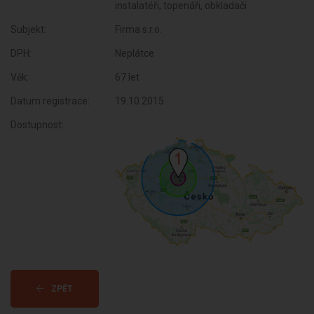
instalatéři, topenáři, obkladači
Subjekt:
Firma s.r.o.
DPH:
Neplátce
Věk:
67 let
Datum registrace:
19.10.2015
Dostupnost:
ZPĚT