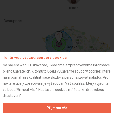
Tomáš
Dostupnost:
Tento web využívá soubory cookies
Na našem webu získáváme, ukládáme a zpracováváme informace
o jeho uživatelích. K tomuto účelu využíváme soubory cookies, které
nám pomáhají zkvalitnit naše služby a personalizovat nabídky. Pro
ZPĚT
některé účely zpracování je vyžadován Váš souhlas, který vyjádříte
volbou „Přijmout vše“. Nastavení cookies můžete změnit volbou
„Nastavení“.
Aktualizováno z portálu ARES dne 02.12.2024 08:45:05
Přijmout vše