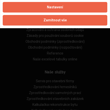
Nastavení
Důležité informace
Zamítnout vše
Naše firmy a řemeslníci
Zpracování a ochrana osobních údajů
Zásady pro používání souborů cookie
Obchodní podmínky (zprostředkování)
Obchodní podmínky (rozpočtování)
Reference
Naše excelové tabulky online
Naše služby
Servis pro stavební firmy
Zprostředkování řemeslníků
Zprostředkování samotných prací
Zprostředkování stavebních zakázek
Kalkulačka rekonstrukce bytu