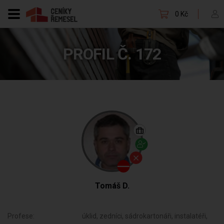
0 Kč
PROFIL Č. 172
Tomáš D.
Profese:
úklid, zedníci, sádrokartonáři, instalatéři,