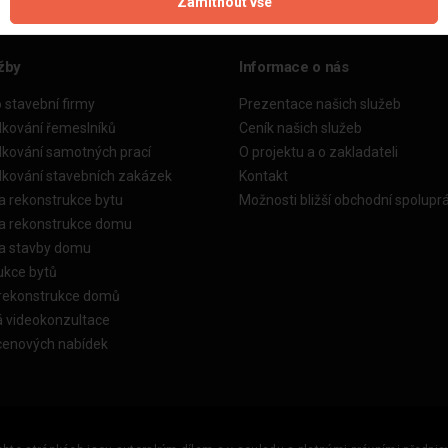
Zamítnout vše
žby
Informace o nás
o stavební firmy
Prezentace našich služeb
dkování řemeslníků
Ceník našich služeb
dkování samotných prací
O projektu a o zakladateli
dkování stavebních zakázek
Kontakt
a rekonstrukce bytu
Možnosti bližší obchodní spolupr
ka rekonstrukce domu
ka stavby domu
ukce bytů
 rekonstrukce domů
á videokonzultace
cenových nabídek