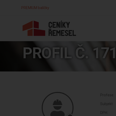
PREMIUM balíčky
PROFIL Č. 17
Profese:
Subjekt:
DPH: