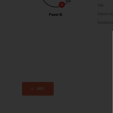
Věk:
Datum reg
Pavel B.
Dostupno
ZPĚT