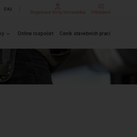
0 Kč
Registrace firmy/řemeslníka
Přihlášení
ky
Online rozpočet
Ceník stavebních prací