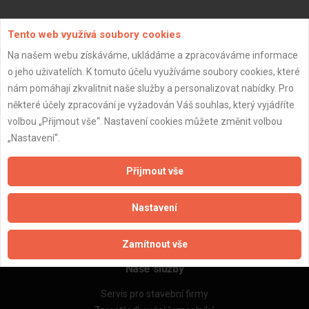
Aktualizováno z portálu ARES dne 02.01.2024 13:30:14
Tento web využívá soubory cookies
Na našem webu získáváme, ukládáme a zpracováváme informace
o jeho uživatelích. K tomuto účelu využíváme soubory cookies, které
nám pomáhají zkvalitnit naše služby a personalizovat nabídky. Pro
některé účely zpracování je vyžadován Váš souhlas, který vyjádříte
Důležité informace
volbou „Přijmout vše“. Nastavení cookies můžete změnit volbou
Naše firmy a řemeslníci
„Nastavení“.
Zpracování a ochrana osobních údajů
Zásady pro používání souborů cookie
Přijmout vše
Obchodní podmínky (zprostředkování)
Obchodní podmínky (rozpočtování)
Nastavení
Reference
Naše excelové tabulky online
Zamítnout vše
Naše služby
Servis pro stavební firmy