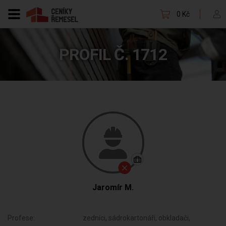
0 Kč
PROFIL Č. 1712
Jaromír M.
Profese:
zedníci, sádrokartonáři, obkladači,