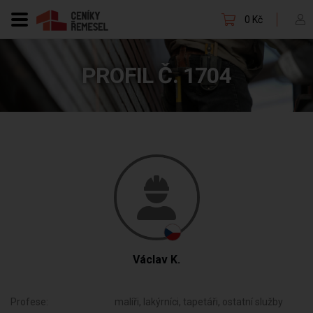
0 Kč
PROFIL Č. 1704
Václav K.
Profese:
malíři, lakýrníci, tapetáři, ostatní služby