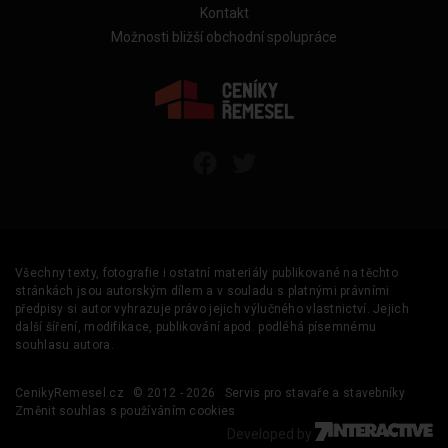
Kontakt
Možnosti bližší obchodní spolupráce
Všechny texty, fotografie i ostatní materiály publikované na těchto
stránkách jsou autorským dílem a v souladu s platnými právními
předpisy si autor vyhrazuje právo jejich výlučného vlastnictví. Jejich
další šíření, modifikace, publikování apod. podléhá písemnému
souhlasu autora.
CenikyRemesel.cz
© 2012 - 2026
Servis pro stavaře a stavebníky
Změnit souhlas s používáním cookies
Developed by