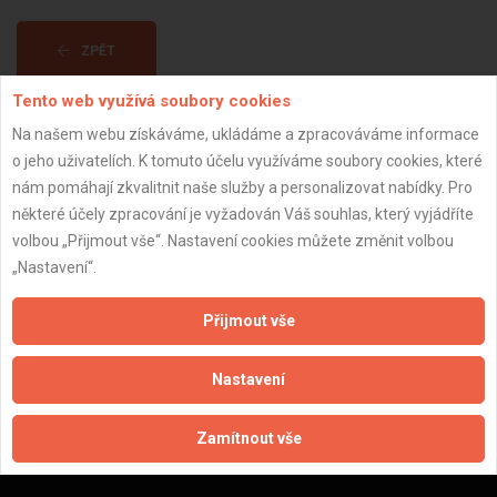
ZPĚT
Tento web využívá soubory cookies
Aktualizováno z portálu ARES dne 02.01.2024 05:15:06
Na našem webu získáváme, ukládáme a zpracováváme informace
o jeho uživatelích. K tomuto účelu využíváme soubory cookies, které
nám pomáhají zkvalitnit naše služby a personalizovat nabídky. Pro
některé účely zpracování je vyžadován Váš souhlas, který vyjádříte
volbou „Přijmout vše“. Nastavení cookies můžete změnit volbou
Důležité informace
„Nastavení“.
Naše firmy a řemeslníci
Přijmout vše
Zpracování a ochrana osobních údajů
Zásady pro používání souborů cookie
Nastavení
Obchodní podmínky (zprostředkování)
Obchodní podmínky (rozpočtování)
Zamítnout vše
Reference
Naše excelové tabulky online