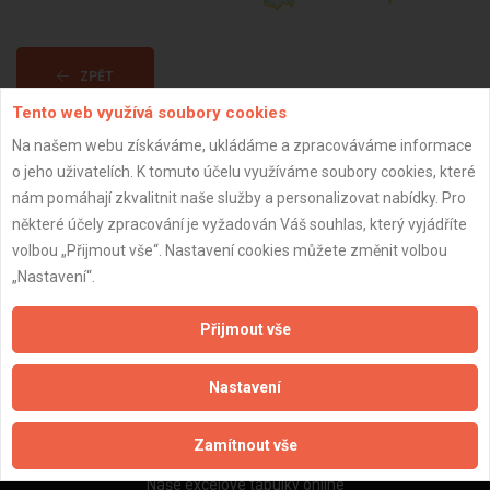
ZPĚT
Tento web využívá soubory cookies
Na našem webu získáváme, ukládáme a zpracováváme informace
Aktualizováno z portálu ARES dne 01.01.2024 00:00:10
o jeho uživatelích. K tomuto účelu využíváme soubory cookies, které
nám pomáhají zkvalitnit naše služby a personalizovat nabídky. Pro
některé účely zpracování je vyžadován Váš souhlas, který vyjádříte
volbou „Přijmout vše“. Nastavení cookies můžete změnit volbou
„Nastavení“.
Důležité informace
Naše firmy a řemeslníci
Přijmout vše
Zpracování a ochrana osobních údajů
Zásady pro používání souborů cookie
Nastavení
Obchodní podmínky (zprostředkování)
Obchodní podmínky (rozpočtování)
Zamítnout vše
Reference
Naše excelové tabulky online