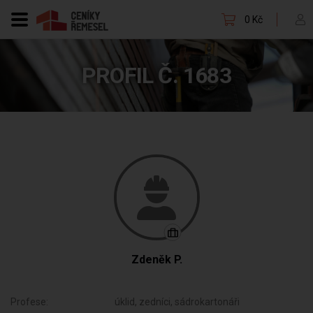
0 Kč
PROFIL Č. 1683
Zdeněk P.
Profese:
úklid, zedníci, sádrokartonáři