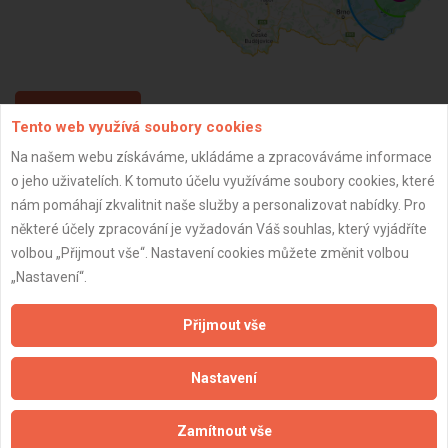
ZPĚT
Tento web využívá soubory cookies
Na našem webu získáváme, ukládáme a zpracováváme informace
o jeho uživatelích. K tomuto účelu využíváme soubory cookies, které
Aktualizováno z portálu ARES dne 31.12.2023 21:45:08
nám pomáhají zkvalitnit naše služby a personalizovat nabídky. Pro
některé účely zpracování je vyžadován Váš souhlas, který vyjádříte
volbou „Přijmout vše“. Nastavení cookies můžete změnit volbou
„Nastavení“.
Důležité informace
Přijmout vše
Naše firmy a řemeslníci
Zpracování a ochrana osobních údajů
Nastavení
Zásady pro používání souborů cookie
Obchodní podmínky (zprostředkování)
Zamítnout vše
Obchodní podmínky (rozpočtování)