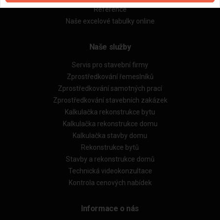
Reference
Naše excelové tabulky online
Naše služby
Servis pro stavební firmy
Zprostředkování řemeslníků
Zprostředkování samotných prací
Zprostředkování stavebních zakázek
Kalkulačka rekonstrukce bytu
Kalkulačka rekonstrukce domu
Kalkulačka stavby domu
Rekonstrukce bytů
Stavby a rekonstrukce domů
Technická videokonzultace
Kontrola cenových nabídek
Informace o nás