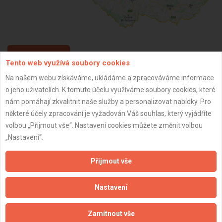
ZPĚT
Tento web využívá soubory cookies
Na našem webu získáváme, ukládáme a zpracováváme informace
o jeho uživatelích. K tomuto účelu využíváme soubory cookies, které
Aktualizováno z portálu ARES dne 31.12.2023 21:15:08
nám pomáhají zkvalitnit naše služby a personalizovat nabídky. Pro
některé účely zpracování je vyžadován Váš souhlas, který vyjádříte
volbou „Přijmout vše“. Nastavení cookies můžete změnit volbou
„Nastavení“.
Důležité informace
Přijmout vše
Naše firmy a řemeslníci
Zpracování a ochrana osobních údajů
Nastavení
Zásady pro používání souborů cookie
Obchodní podmínky (zprostředkování)
Zamítnout vše
Obchodní podmínky (rozpočtování)