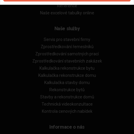
Reference
Naše excelové tabulky online
Naše služby
Servis pro stavební firmy
Zprostředkování řemeslníků
Zprostředkování samotných prací
Zprostředkování stavebních zakázek
Kalkulačka rekonstrukce bytu
Kalkulačka rekonstrukce domu
Kalkulačka stavby domu
Rekonstrukce bytů
Stavby a rekonstrukce domů
Technická videokonzultace
Kontrola cenových nabídek
Informace o nás