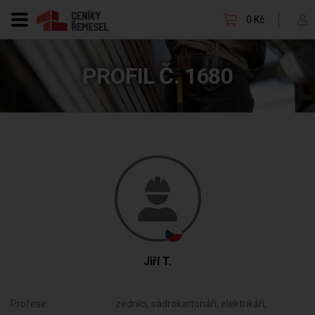
0 Kč
PROFIL Č. 1680
Jiří T.
Profese:
zedníci, sádrokartonáři, elektrikáři,