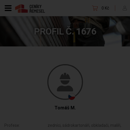
0 Kč
PROFIL Č. 1676
Tomáš M.
Profese:
zedníci, sádrokartonáři, obkladači, malíři,