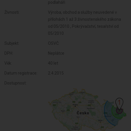
podlaháři
Živnosti:
Výroba, obchod a služby neuvedené v
přílohách 1 až 3 živnostenského zákona
od 05/2010 , Pokrývačství, tesařství od
05/2010
Subjekt:
OSVČ
DPH:
Neplátce
Věk:
40 let
Datum registrace:
2.4.2015
Dostupnost: