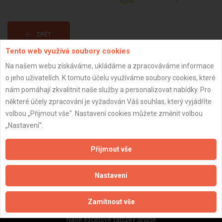
ZPĚT
Tento web využívá soubory cookies
Na našem webu získáváme, ukládáme a zpracováváme informace
Aktualizováno z portálu ARES dne 31.12.2023 15:30:11
o jeho uživatelích. K tomuto účelu využíváme soubory cookies, které
nám pomáhají zkvalitnit naše služby a personalizovat nabídky. Pro
některé účely zpracování je vyžadován Váš souhlas, který vyjádříte
volbou „Přijmout vše“. Nastavení cookies můžete změnit volbou
„Nastavení“.
Důležité informace
Naše firmy a řemeslníci
Přijmout vše
Zpracování a ochrana osobních údajů
Zásady pro používání souborů cookie
Nastavení
Obchodní podmínky (zprostředkování)
Obchodní podmínky (rozpočtování)
Zamítnout vše
Reference
Naše excelové tabulky online