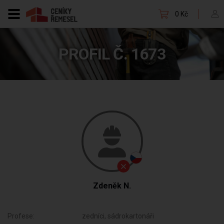
0 Kč
PROFIL Č. 1673
Zdeněk N.
Profese:
zedníci, sádrokartonáři