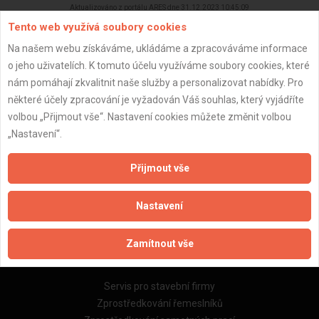
Aktualizováno z portálu ARES dne 31.12.2023 10:45:09
Tento web využívá soubory cookies
Na našem webu získáváme, ukládáme a zpracováváme informace
o jeho uživatelích. K tomuto účelu využíváme soubory cookies, které
nám pomáhají zkvalitnit naše služby a personalizovat nabídky. Pro
Důležité informace
některé účely zpracování je vyžadován Váš souhlas, který vyjádříte
volbou „Přijmout vše“. Nastavení cookies můžete změnit volbou
Naše firmy a řemeslníci
„Nastavení“.
Zpracování a ochrana osobních údajů
Zásady pro používání souborů cookie
Přijmout vše
Obchodní podmínky (zprostředkování)
Obchodní podmínky (rozpočtování)
Nastavení
Reference
Naše excelové tabulky online
Zamítnout vše
Naše služby
Servis pro stavební firmy
Zprostředkování řemeslníků