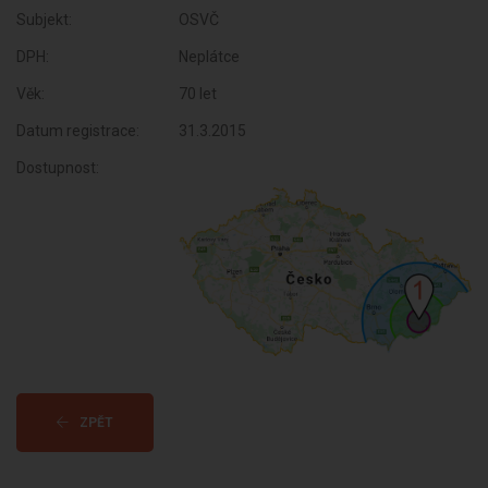
Subjekt:
OSVČ
DPH:
Neplátce
Věk:
70 let
Datum registrace:
31.3.2015
Dostupnost:
ZPĚT