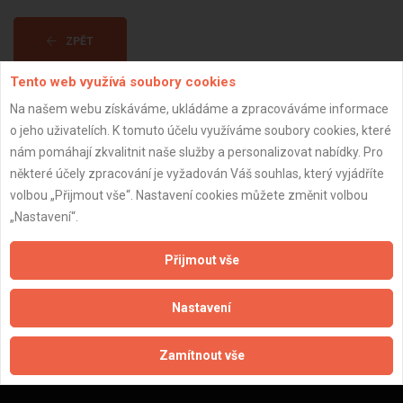
ZPĚT
Tento web využívá soubory cookies
Aktualizováno z portálu ARES dne 30.12.2023 16:00:12
Na našem webu získáváme, ukládáme a zpracováváme informace
o jeho uživatelích. K tomuto účelu využíváme soubory cookies, které
nám pomáhají zkvalitnit naše služby a personalizovat nabídky. Pro
některé účely zpracování je vyžadován Váš souhlas, který vyjádříte
volbou „Přijmout vše“. Nastavení cookies můžete změnit volbou
Důležité informace
„Nastavení“.
Naše firmy a řemeslníci
Přijmout vše
Zpracování a ochrana osobních údajů
Zásady pro používání souborů cookie
Nastavení
Obchodní podmínky (zprostředkování)
Obchodní podmínky (rozpočtování)
Zamítnout vše
Reference
Naše excelové tabulky online