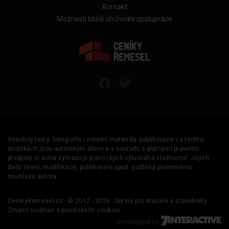
Kontakt
Možnosti bližší obchodní spolupráce
Všechny texty, fotografie i ostatní materiály publikované na těchto
stránkách jsou autorským dílem a v souladu s platnými právními
předpisy si autor vyhrazuje právo jejich výlučného vlastnictví. Jejich
další šíření, modifikace, publikování apod. podléhá písemnému
souhlasu autora.
CenikyRemesel.cz
© 2012 - 2026
Servis pro stavaře a stavebníky
Změnit souhlas s používáním cookies
Developed by