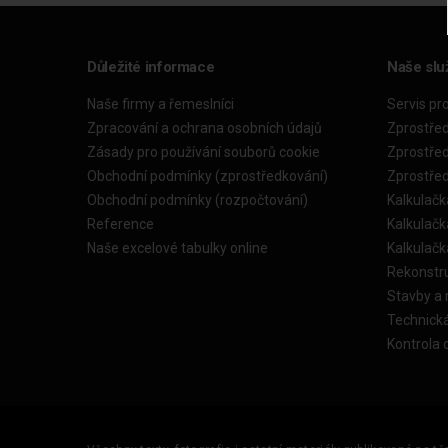
Důležité informace
Naše slu
Naše firmy a řemeslníci
Servis pr
Zpracování a ochrana osobních údajů
Zprostře
Zásady pro používání souborů cookie
Zprostře
Obchodní podmínky (zprostředkování)
Zprostře
Obchodní podmínky (rozpočtování)
Kalkulačk
Reference
Kalkulač
Naše excelové tabulky online
Kalkulač
Rekonstr
Stavby a
Technick
Kontrola 