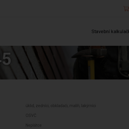
Stavební kalkulač
45
úklid, zedníci, obkladači, malíři, lakýrníci
OSVČ
Neplátce