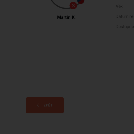
Věk:
Datum reg
Martin K.
Dostupno
ZPĚT