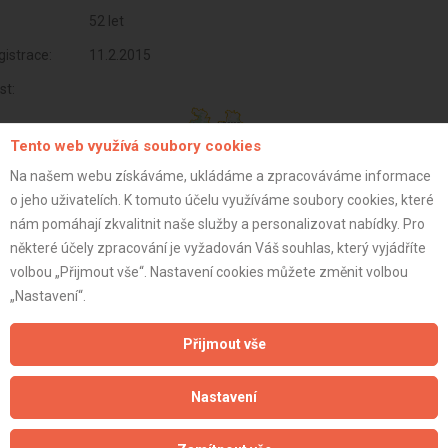
52 let
istrace:
11.2.2015
st:
Tento web využívá soubory cookies
Na našem webu získáváme, ukládáme a zpracováváme informace
o jeho uživatelích. K tomuto účelu využíváme soubory cookies, které
nám pomáhají zkvalitnit naše služby a personalizovat nabídky. Pro
některé účely zpracování je vyžadován Váš souhlas, který vyjádříte
volbou „Přijmout vše“. Nastavení cookies můžete změnit volbou
„Nastavení“.
Přijmout vše
Aktualizováno z portálu ARES dne 30.12.2023 00:15:07
Nastavení