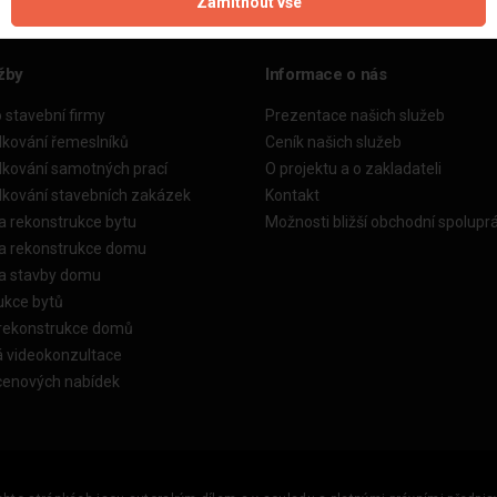
Zamítnout vše
žby
Informace o nás
o stavební firmy
Prezentace našich služeb
dkování řemeslníků
Ceník našich služeb
dkování samotných prací
O projektu a o zakladateli
dkování stavebních zakázek
Kontakt
a rekonstrukce bytu
Možnosti bližší obchodní spolupr
ka rekonstrukce domu
ka stavby domu
ukce bytů
 rekonstrukce domů
á videokonzultace
cenových nabídek