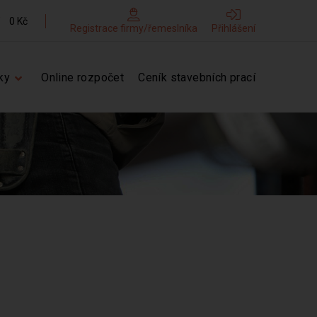
0 Kč
Registrace firmy/řemeslníka
Přihlášení
ky
Online rozpočet
Ceník stavebních prací