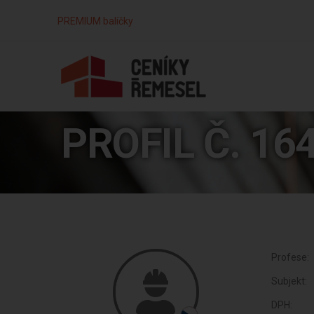
PREMIUM balíčky
PROFIL Č. 16
Profese:
Subjekt:
DPH: