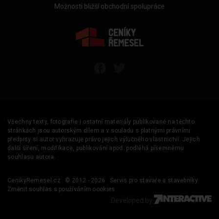
Možnosti bližší obchodní spolupráce
Všechny texty, fotografie i ostatní materiály publikované na těchto
stránkách jsou autorským dílem a v souladu s platnými právními
předpisy si autor vyhrazuje právo jejich výlučného vlastnictví. Jejich
další šíření, modifikace, publikování apod. podléhá písemnému
souhlasu autora.
CenikyRemesel.cz
© 2012 - 2026
Servis pro stavaře a stavebníky
Změnit souhlas s používáním cookies
Developed by