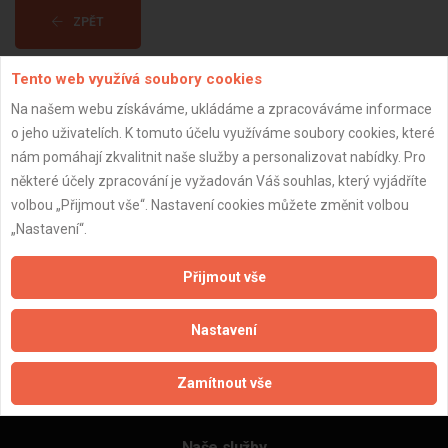
ZPĚT
Tento web využívá soubory cookies
Aktualizováno z portálu ARES dne 29.12.2023 06:00:14
Na našem webu získáváme, ukládáme a zpracováváme informace
o jeho uživatelích. K tomuto účelu využíváme soubory cookies, které
nám pomáhají zkvalitnit naše služby a personalizovat nabídky. Pro
některé účely zpracování je vyžadován Váš souhlas, který vyjádříte
volbou „Přijmout vše“. Nastavení cookies můžete změnit volbou
Důležité informace
„Nastavení“.
Naše firmy a řemeslníci
Zpracování a ochrana osobních údajů
Přijmout vše
Zásady pro používání souborů cookie
Obchodní podmínky (zprostředkování)
Nastavení
Obchodní podmínky (rozpočtování)
Reference
Zamítnout vše
Naše excelové tabulky online
Naše služby