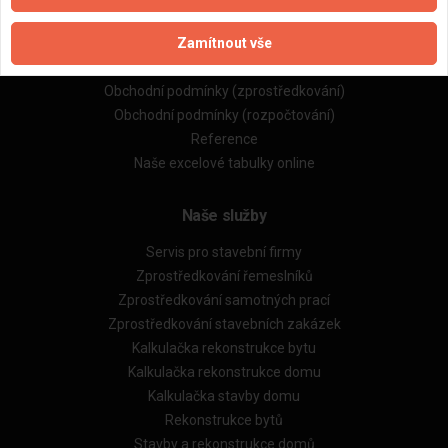
Naše firmy a řemeslníci
Zamítnout vše
Zpracování a ochrana osobních údajů
Zásady pro používání souborů cookie
Obchodní podmínky (zprostředkování)
Obchodní podmínky (rozpočtování)
Reference
Naše excelové tabulky online
Naše služby
Servis pro stavební firmy
Zprostředkování řemeslníků
Zprostředkování samotných prací
Zprostředkování stavebních zakázek
Kalkulačka rekonstrukce bytu
Kalkulačka rekonstrukce domu
Kalkulačka stavby domu
Rekonstrukce bytů
Stavby a rekonstrukce domů