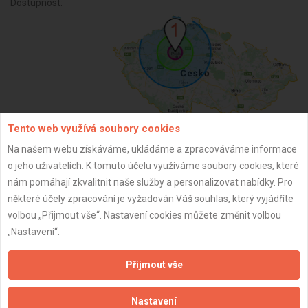
Dostupnost:
Tento web využívá soubory cookies
Na našem webu získáváme, ukládáme a zpracováváme informace
ZPĚT
o jeho uživatelích. K tomuto účelu využíváme soubory cookies, které
nám pomáhají zkvalitnit naše služby a personalizovat nabídky. Pro
některé účely zpracování je vyžadován Váš souhlas, který vyjádříte
Aktualizováno z portálu ARES dne 03.12.2025 21:00:03
volbou „Přijmout vše“. Nastavení cookies můžete změnit volbou
„Nastavení“.
Přijmout vše
Důležité informace
Nastavení