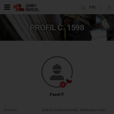
0 Kč
PROFIL Č. 1598
Pavel F.
Profese:
zedníci, sádrokartonáři, obkladači, malíři,