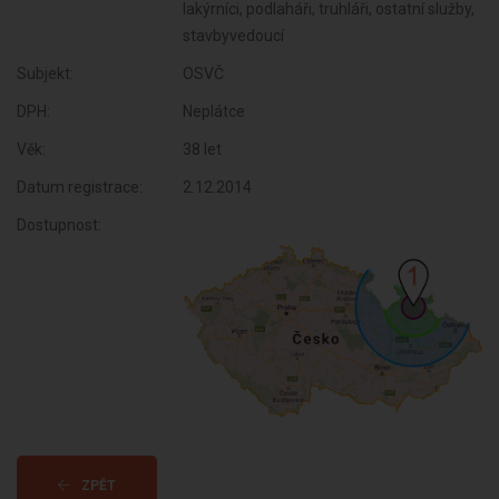
lakýrníci, podlaháři, truhláři, ostatní služby,
stavbyvedoucí
Subjekt:
OSVČ
DPH:
Neplátce
Věk:
38 let
Datum registrace:
2.12.2014
Dostupnost:
ZPĚT