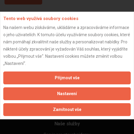
Tento web využívá soubory cookies
Aktualizováno z portálu ARES dne 31.12.2023 13:15:08
Na našem webu získáváme, ukládáme a zpracováváme informace
o jeho uživatelích. K tomuto účelu využíváme soubory cookies, které
nám pomáhají zkvalitnit naše služby a personalizovat nabídky. Pro
některé účely zpracování je vyžadován Váš souhlas, který vyjádříte
Důležité informace
volbou „Přijmout vše“. Nastavení cookies můžete změnit volbou
„Nastavení“.
Naše firmy a řemeslníci
Zpracování a ochrana osobních údajů
Přijmout vše
Zásady pro používání souborů cookie
Obchodní podmínky (zprostředkování)
Nastavení
Obchodní podmínky (rozpočtování)
Reference
Naše excelové tabulky online
Zamítnout vše
Naše služby