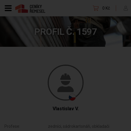
0 Kč
PROFIL Č. 1597
Vlastislav V.
Profese:
zedníci, sádrokartonáři, obkladači