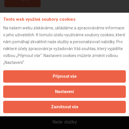
Tento web využívá soubory cookies
Aktualizováno z portálu ARES dne 03.12.2025 05:30:02
Na našem webu získáváme, ukládáme a zpracováváme informace
o jeho uživatelích. K tomuto účelu využíváme soubory cookies, které
nám pomáhají zkvalitnit naše služby a personalizovat nabídky. Pro
některé účely zpracování je vyžadován Váš souhlas, který vyjádříte
Důležité informace
volbou „Přijmout vše“. Nastavení cookies můžete změnit volbou
„Nastavení“.
Naše firmy a řemeslníci
Zpracování a ochrana osobních údajů
Přijmout vše
Zásady pro používání souborů cookie
Obchodní podmínky (zprostředkování)
Nastavení
Obchodní podmínky (rozpočtování)
Reference
Zamítnout vše
Naše excelové tabulky online
Naše služby