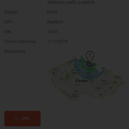
obkladači, malíři, podlaháři
Subjekt:
Firma
DPH:
Neplátce
Věk:
56 let
Datum registrace:
11.11.2014
Dostupnost:
ZPĚT