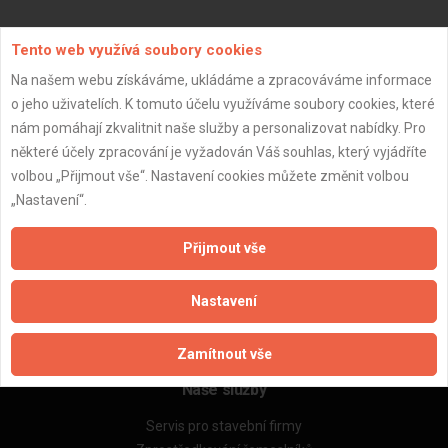
Aktualizováno z portálu ARES dne 02.12.2025 14:15:02
Tento web využívá soubory cookies
Na našem webu získáváme, ukládáme a zpracováváme informace
o jeho uživatelích. K tomuto účelu využíváme soubory cookies, které
nám pomáhají zkvalitnit naše služby a personalizovat nabídky. Pro
některé účely zpracování je vyžadován Váš souhlas, který vyjádříte
Důležité informace
volbou „Přijmout vše“. Nastavení cookies můžete změnit volbou
Naše firmy a řemeslníci
„Nastavení“.
Zpracování a ochrana osobních údajů
Zásady pro používání souborů cookie
Přijmout vše
Obchodní podmínky (zprostředkování)
Obchodní podmínky (rozpočtování)
Nastavení
Reference
Naše excelové tabulky online
Zamítnout vše
Naše služby
Servis pro stavební firmy