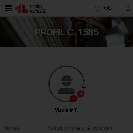
0 Kč
PROFIL Č. 1585
Vladimír T.
Profese:
zedníci, sádrokartonáři, instalatéři,