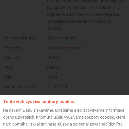
hmotnosti nepřesahující 2,5 tuny určenými
k přepravě zvířat nebo věcí od 05/2021 ,
Přípravné a dokončovací stavební práce,
specializované stavební činnosti od
04/2021
Provedené práce:
Zednické práce
Reference:
zobrazit reference (1)
Subjekt:
OSVČ
DPH:
Plátce
Věk:
49 let
Datum registrace:
31.10.2014
Dostupnost:
Tento web využívá soubory cookies
Na našem webu získáváme, ukládáme a zpracováváme informace
o jeho uživatelích. K tomuto účelu využíváme soubory cookies, které
nám pomáhají zkvalitnit naše služby a personalizovat nabídky. Pro