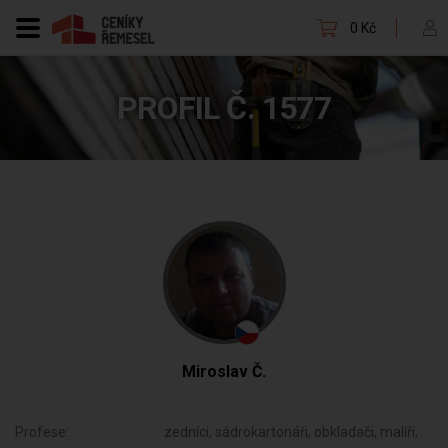
0 Kč
PROFIL Č. 1577
Miroslav Č.
Profese:
zedníci, sádrokartonáři, obkladači, malíři,