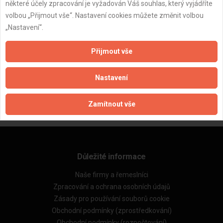
některé účely zpracování je vyžadován Váš souhlas, který vyjádříte
volbou „Přijmout vše“. Nastavení cookies můžete změnit volbou
„Nastavení“.
Přijmout vše
ZPĚT
Nastavení
Aktualizováno z portálu ARES dne 02.12.2025 03:00:02
Zamítnout vše
Důležité informace
Naše firmy a řemeslníci
Zpracování a ochrana osobních údajů
Zásady pro používání souborů cookie
Obchodní podmínky (zprostředkování)
Obchodní podmínky (rozpočtování)