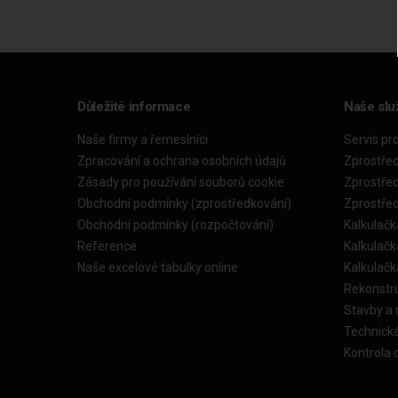
Důležité informace
Naše slu
Naše firmy a řemeslníci
Servis pr
Zpracování a ochrana osobních údajů
Zprostře
Zásady pro používání souborů cookie
Zprostře
Obchodní podmínky (zprostředkování)
Zprostře
Obchodní podmínky (rozpočtování)
Kalkulačk
Reference
Kalkulač
Naše excelové tabulky online
Kalkulač
Rekonstr
Stavby a
Technick
Kontrola 