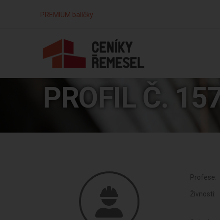
PREMIUM balíčky
PROFIL Č. 15
Profese:
Živnosti: