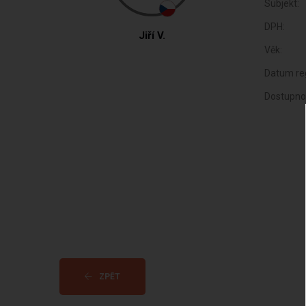
Subjekt:
DPH:
Jiří V.
Věk:
Datum reg
Dostupno
ZPĚT