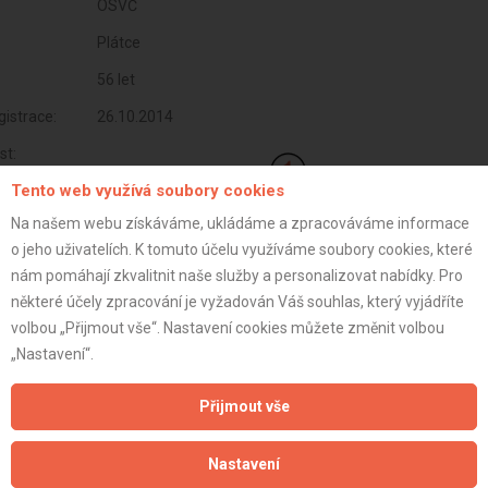
OSVČ
Plátce
56 let
istrace:
26.10.2014
st:
Tento web využívá soubory cookies
Na našem webu získáváme, ukládáme a zpracováváme informace
o jeho uživatelích. K tomuto účelu využíváme soubory cookies, které
nám pomáhají zkvalitnit naše služby a personalizovat nabídky. Pro
některé účely zpracování je vyžadován Váš souhlas, který vyjádříte
volbou „Přijmout vše“. Nastavení cookies můžete změnit volbou
„Nastavení“.
Přijmout vše
Aktualizováno z portálu ARES dne 01.12.2025 22:15:01
Nastavení