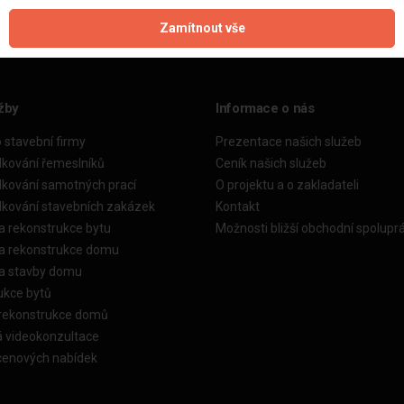
Zamítnout vše
žby
Informace o nás
o stavební firmy
Prezentace našich služeb
dkování řemeslníků
Ceník našich služeb
dkování samotných prací
O projektu a o zakladateli
dkování stavebních zakázek
Kontakt
a rekonstrukce bytu
Možnosti bližší obchodní spolupr
ka rekonstrukce domu
ka stavby domu
ukce bytů
 rekonstrukce domů
á videokonzultace
cenových nabídek