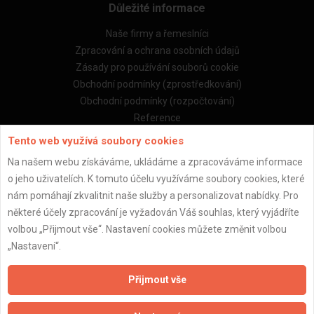
Důležité informace
Naše firmy a řemeslníci
Zpracování a ochrana osobních údajů
Zásady pro používání souborů cookie
Obchodní podmínky (zprostředkování)
Obchodní podmínky (rozpočtování)
Reference
Naše excelové tabulky online
Tento web využívá soubory cookies
Na našem webu získáváme, ukládáme a zpracováváme informace
Naše služby
o jeho uživatelích. K tomuto účelu využíváme soubory cookies, které
nám pomáhají zkvalitnit naše služby a personalizovat nabídky. Pro
Servis pro stavební firmy
některé účely zpracování je vyžadován Váš souhlas, který vyjádříte
Zprostředkování řemeslníků
volbou „Přijmout vše“. Nastavení cookies můžete změnit volbou
Zprostředkování samotných prací
„Nastavení“.
Zprostředkování stavebních zakázek
Kalkulačka rekonstrukce bytu
Přijmout vše
Kalkulačka rekonstrukce domu
Kalkulačka stavby domu