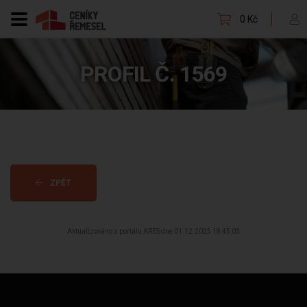
0 Kč
PROFIL Č. 1569
ZPĚT
Aktualizováno z portálu ARES dne 01.12.2025 18:45:03