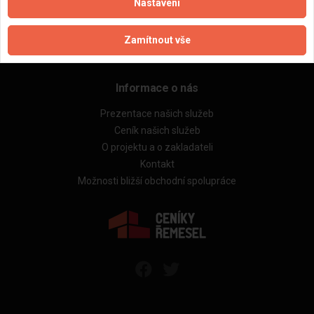
Rekonstrukce bytů
Nastavení
Stavby a rekonstrukce domů
Technická videokonzultace
Zamítnout vše
Kontrola cenových nabídek
Informace o nás
Prezentace našich služeb
Ceník našich služeb
O projektu a o zakladateli
Kontakt
Možnosti bližší obchodní spolupráce