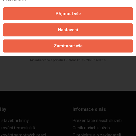
Přijmout vše
Nastavení
Zamítnout vše
Aktualizováno z portálu ARES dne 01.12.2025 16:30:02
žby
Informace o nás
o stavební firmy
Prezentace našich služeb
dkování řemeslníků
Ceník našich služeb
dkování samotných prací
O projektu a o zakladateli