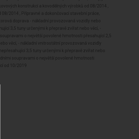
a kovových konstrukcí a kovodělných výrobků od 08/2014 ,
d 08/2014 , Přípravné a dokončovací stavební práce,
otorová doprava - nákladní provozovaná vozidly nebo
jící 3,5 tuny určenými k přepravě zvířat nebo věcí, -
soupravami o největší povolené hmotnosti přesahující 2,5
ebo věcí, - nákladní vnitrostátní provozovaná vozidly
epřesahující 3,5 tuny určenými k přepravě zvířat nebo
zdními soupravami o největší povolené hmotnosti
ěcí od 10/2019