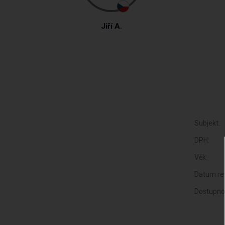
Jiří A.
Subjekt:
DPH:
Věk:
Datum reg
Dostupno