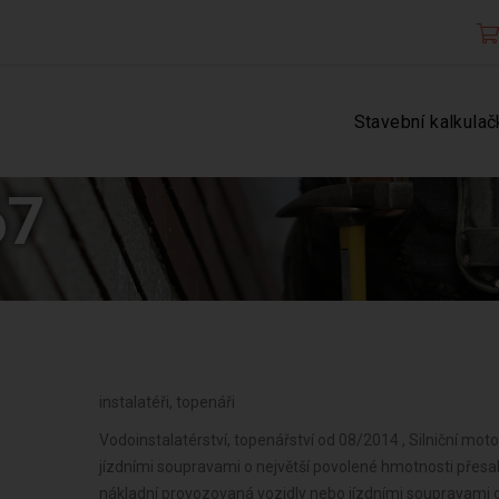
Stavební kalkulač
67
instalatéři, topenáři
Vodoinstalatérství, topenářství od 08/2014 , Silniční mo
jízdními soupravami o největší povolené hmotnosti přesahují
nákladní provozovaná vozidly nebo jízdními soupravami o 