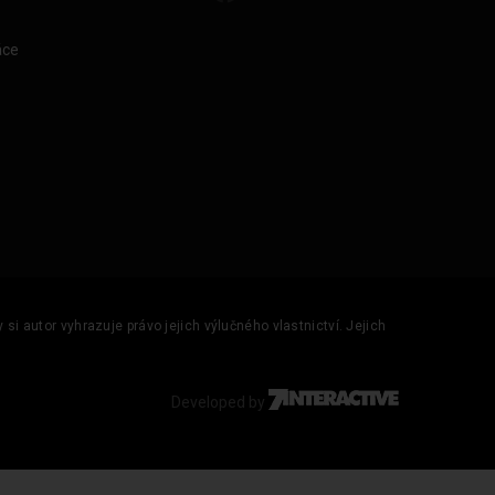
áce
si autor vyhrazuje právo jejich výlučného vlastnictví. Jejich
Developed by