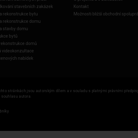
dkování stavebních zakázek
Kontakt
a rekonstrukce bytu
Možnosti bližší obchodní spolupr
ka rekonstrukce domu
ka stavby domu
ukce bytů
 rekonstrukce domů
á videokonzultace
cenových nabídek
ěchto stránkách jsou autorským dílem a v souladu s platnými právními předpisy 
u souhlasu autora.
bníky