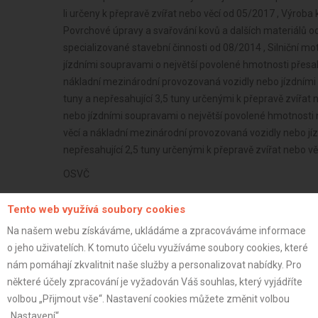
li určeny k přepravě zvířat nebo věcí od 05/2017 , Výrob
Povrchové úpravy a svařování kovů a dalších materiálů o
specializované stavební činnosti od 08/2014 , Silniční m
jízdními soupravami o největší povolené hmotnosti přesahu
nákladní mezinárodní provozovaná vozidly nebo jízdními 
tuny a nepřesahující 3,5 tuny určenými k přepravě zvířat n
nebo jízdními soupravami o největší povolené hmotnosti n
věcí a nákladní mezinárodní provozovaná vozidly nebo jí
nepřesahující 2,5 tuny určenými k přepravě zvířat nebo v
OSVČ
Plátce
Tento web využívá soubory cookies
37 let
Na našem webu získáváme, ukládáme a zpracováváme informace
istrace:
11.10.2014
o jeho uživatelích. K tomuto účelu využíváme soubory cookies, které
nám pomáhají zkvalitnit naše služby a personalizovat nabídky. Pro
st:
některé účely zpracování je vyžadován Váš souhlas, který vyjádříte
volbou „Přijmout vše“. Nastavení cookies můžete změnit volbou
„Nastavení“.