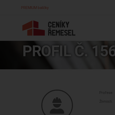
PREMIUM balíčky
PROFIL Č. 15
Profese:
Živnosti: