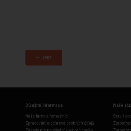
ZPĚT
Důležité informace
Naše slu
Naše firmy a řemeslníci
Servis pr
Zpracování a ochrana osobních údajů
Zprostře
Zásady pro používání souborů cookie
Zprostře