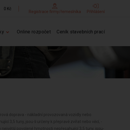
0 Kč
Registrace firmy/řemeslníka
Přihlášení
ky
Online rozpočet
Ceník stavebních prací
torová doprava - nákladní provozovaná vozidly nebo
cí 3,5 tuny, jsou-li určeny k přepravě zvířat nebo věcí, -
největší povolené hmotnosti nepřesahující 3,5 tuny, jsou-