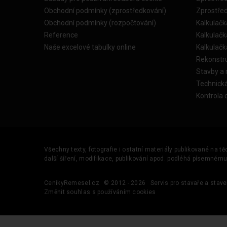
Obchodní podmínky (zprostředkování)
Zprostře
Obchodní podmínky (rozpočtování)
Kalkulačk
Reference
Kalkulač
Naše excelové tabulky online
Kalkulač
Rekonstr
Stavby a
Technick
Kontrola 
Všechny texty, fotografie i ostatní materiály publikované na t
další šíření, modifikace, publikování apod. podléhá písemném
CenikyRemesel.cz
© 2012 - 2026
Servis pro stavaře a stave
Změnit souhlas s používáním cookies